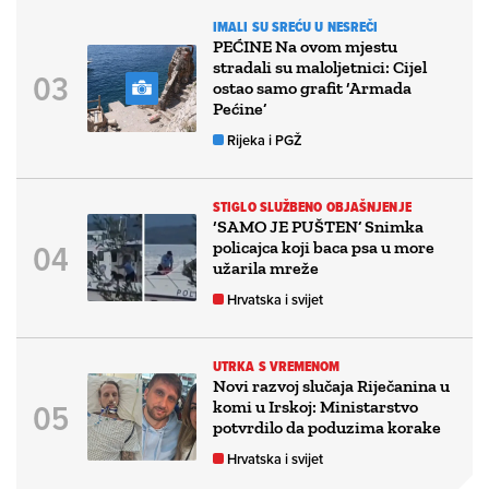
IMALI SU SREĆU U NESREČI
PEĆINE Na ovom mjestu
stradali su maloljetnici: Cijel
ostao samo grafit ‘Armada
Pećine’
Rijeka i PGŽ
STIGLO SLUŽBENO OBJAŠNJENJE
‘SAMO JE PUŠTEN’ Snimka
policajca koji baca psa u more
užarila mreže
Hrvatska i svijet
UTRKA S VREMENOM
Novi razvoj slučaja Riječanina u
komi u Irskoj: Ministarstvo
potvrdilo da poduzima korake
Hrvatska i svijet