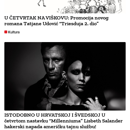
U ČETVRTAK NA VIŠKOVU: Promocija novog
romana Tatjane Udović “Triesduja 2. dio”
Kultura
ISTODOBNO U HRVATSKOJ I ŠVEDSKOJ U
četvrtom nastavku “Millenniuma” Lisbeth Salander
hakerski napada američku tajnu službu!