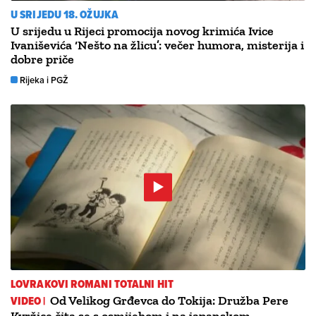
U SRIJEDU 18. OŽUJKA
U srijedu u Rijeci promocija novog krimića Ivice
Ivaniševića ‘Nešto na žlicu’: večer humora, misterija i
dobre priče
Rijeka i PGŽ
LOVRAKOVI ROMANI TOTALNI HIT
VIDEO |
Od Velikog Grđevca do Tokija: Družba Pere