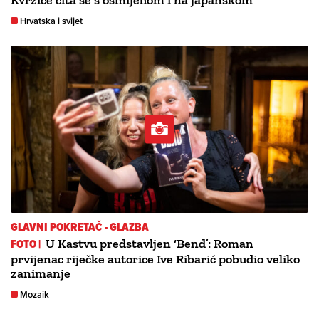
Kvržice čita se s osmijehom i na japanskom
Hrvatska i svijet
GLAVNI POKRETAČ - GLAZBA
FOTO |
U Kastvu predstavljen ‘Bend’: Roman
prvijenac riječke autorice Ive Ribarić pobudio veliko
zanimanje
Mozaik