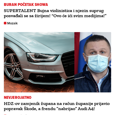
BURAN POČETAK SHOWA
SUPERTALENT Bujna violinistica i njezin suprug
posvađali se sa žirijem! “Ovo će ići svim medijima!”
Mozaik
NEVJEROJATNO
HDZ-ov zamjenik župana na račun županije prijavio
popravak Škode, a frendu ”nabrijao” Audi A4!