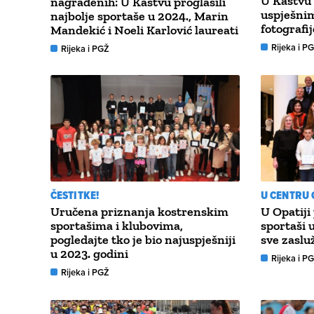
U Kastvu 
nagrađenih: U Kastvu proglasili
uspješnim
najbolje sportaše u 2024., Marin
fotografi
Mandekić i Noeli Karlović laureati
Rijeka i P
Rijeka i PGŽ
ČESTITKE!
U CENTRU 
Uručena priznanja kostrenskim
U Opatiji
sportašima i klubovima,
sportaši u
pogledajte tko je bio najuspješniji
sve zaslu
u 2023. godini
Rijeka i P
Rijeka i PGŽ