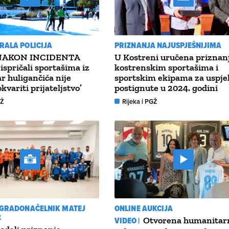
RALA POLICIJA
PRIZNANJA NAJUSPJEŠNIJIMA
NAKON INCIDENTA
U Kostreni uručena priznan
 ispričali sportašima iz
kostrenskim sportašima i
ar huligančića nije
sportskim ekipama za uspje
kvariti prijateljstvo’
postignute u 2024. godini
GŽ
Rijeka i PGŽ
 GRADONAČELNIK MATEJ
ONLINE AUKCIJA
C
VIDEO |
Otvorena humanitar