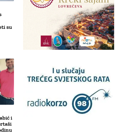
s
eti su
bić i
rtaši
odinu