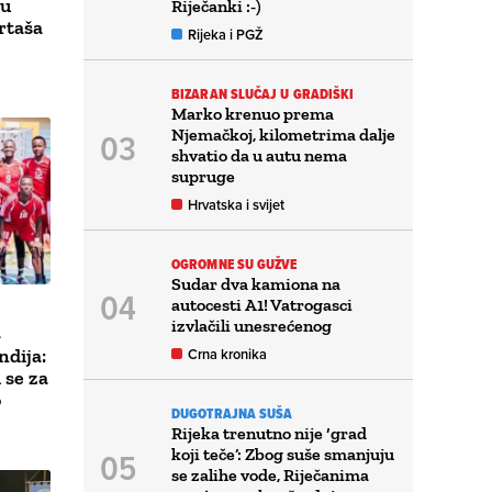
 u
Riječanki :-)
rtaša
Rijeka i PGŽ
BIZARAN SLUČAJ U GRADIŠKI
Marko krenuo prema
Njemačkoj, kilometrima dalje
shvatio da u autu nema
supruge
Hrvatska i svijet
OGROMNE SU GUŽVE
Sudar dva kamiona na
autocesti A1! Vatrogasci
izvlačili unesrećenog
a
ndija:
Crna kronika
 se za
o
DUGOTRAJNA SUŠA
Rijeka trenutno nije ‘grad
koji teče’: Zbog suše smanjuju
se zalihe vode, Riječanima