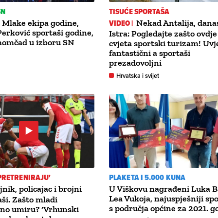
SN
TISUĆE SPORTAŠA
 Mlake ekipa godine,
VIDEO |
Nekad Antalija, dana
Perković sportaši godine,
Istra: Pogledajte zašto ovdje
momčad u izboru SN
cvjeta sportski turizam! Uvj
fantastični a sportaši
prezadovoljni
Hrvatska i svijet
'PRETRENIRAJU'
PLAKETA I 5.000 KUNA
jnik, policajac i brojni
U Viškovu nagrađeni Luka Ba
Lea Vukoja, najuspješniji spo
i. Zašto mladi
s područja općine za 2021. g
zno umiru? ‘Vrhunski