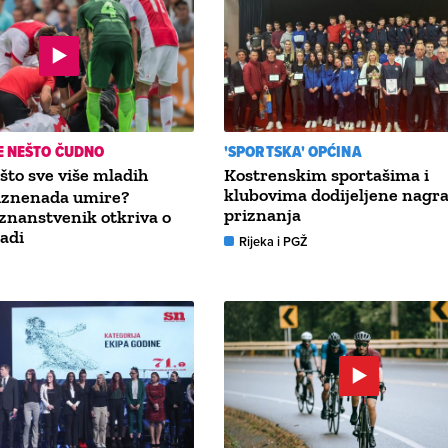
E NEŠTO ČUDNO
'SPORTSKA' OPĆINA
što sve više mladih
Kostrenskim sportašima i
klubovima dodijeljene nagra
 iznenada umire?
priznanja
znanstvenik otkriva o
adi
Rijeka i PGŽ