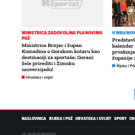
MINISTRICA ZADOVOLJNA PLANOVIMA
U MRAMOR
PGŽ
Predstavl
Ministrica Brnjac i župan
kalendar 
Komadina o Gorskom kotaru kao
prvakinj
destinaciji za sportaše; Gorani
županije 
žele prirediti i Zimsku
Rijeka i P
univerzijadu!
Hrvatska i svijet
NASLOVNICA
RIJEKA I PGŽ
HRVATSKA I SVIJET
SPORT
CR
RTL DIGITALNI PROIZVODI