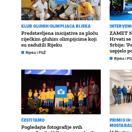
KLUB GLUHIH OLIMPIJACA RIJEKA
INTERVENI
Predstavljena inicijativa za ploču
ZAMET 
riječkim gluhim olimpijcima koji
Hrvati se
su zadužili Rijeku
Srbije: ‘P
uspjelo po
Rijeka i PGŽ
Rijeka i P
ČESTITAMO
PRIMIO IH
MOSTARA
Pogledajte fotografije svih