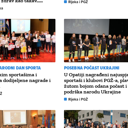
e zdrav kao takav……
Rijeka i PGŽ
ka
ARODNI DAN SPORTA
POSEBNA POČAST UKRAJINI
kim sportašima i
U Opatiji nagrađeni najuspje
 dodijeljene nagrade i
sportaši i klubovi PGŽ-a, pla
a
žutom bojom odana počast i
podrška narodu Ukrajine
GŽ
Rijeka i PGŽ