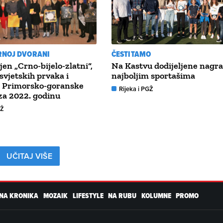
NOJ DVORANI
ČESTITAMO
jen „Crno-bijelo-zlatni“,
Na Kastvu dodijeljene nagr
svjetskih prvaka i
najboljim sportašima
a Primorsko-goranske
Rijeka i PGŽ
za 2022. godinu
GŽ
UČITAJ VIŠE
NA KRONIKA
MOZAIK
LIFESTYLE
NA RUBU
KOLUMNE
PROMO