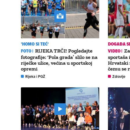
'HOMO SI TEĆ'
DOGAĐA S
FOTO |
RIJEKA TRČI! Pogledajte
VIDEO |
Za
fotografije: ‘Pola grada’ slilo se na
sportaša
riječke ulice, većina u sportskoj
Hrvatski 
opremi
čemu se r
Rijeka i PGŽ
Zdravlje