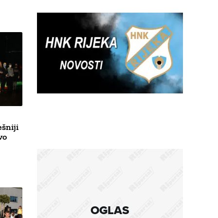
šniji
vo
OGLAS