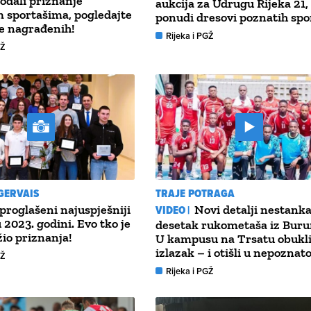
odali priznanje
aukcija za Udrugu Rijeka 21,
 sportašima, pogledajte
ponudi dresovi poznatih spo
je nagrađenih!
Rijeka i PGŽ
GŽ
GERVAIS
TRAJE POTRAGA
 proglašeni najuspješniji
VIDEO |
Novi detalji nestank
 2023. godini. Evo tko je
desetak rukometaša iz Buru
žio priznanja!
U kampusu na Trsatu obukli
izlazak – i otišli u nepoznat
GŽ
Rijeka i PGŽ