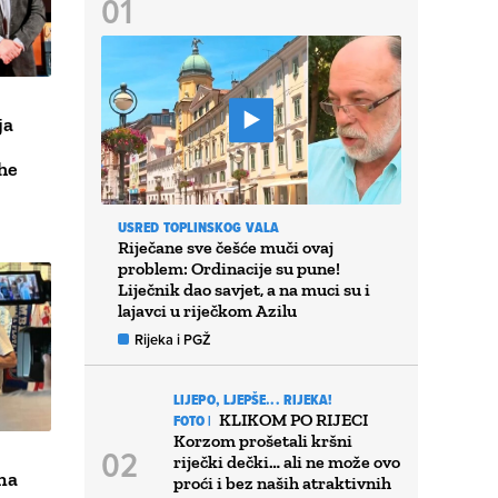
ja
he
USRED TOPLINSKOG VALA
Riječane sve češće muči ovaj
problem: Ordinacije su pune!
Liječnik dao savjet, a na muci su i
lajavci u riječkom Azilu
Rijeka i PGŽ
LIJEPO, LJEPŠE... RIJEKA!
KLIKOM PO RIJECI
FOTO |
Korzom prošetali kršni
riječki dečki… ali ne može ovo
na
proći i bez naših atraktivnih