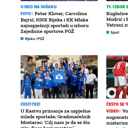
U HKD NA SUŠAKU
71. IZBOR 
FOTO |
Petar Klovar, Carrolina
Kuglačice
Modrić i 
Bajrić, HNK Rijeka i KK Mlaka
Vatreni 
najuspješniji sportaši u izboru
Zajednice sportova PGŽ
Sport
Rijeka i PGŽ
ČESTITKE!
ČESTO SE 
U Kastvu primanje za uspješne
VIDEO |
Vo
mlade sportaše; Gradonačelnik
nogometaš
Mostarac: ‘Cilj nam je da se što
misterio