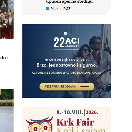
upućen apel na štednju
Rijeka i PGŽ
de i