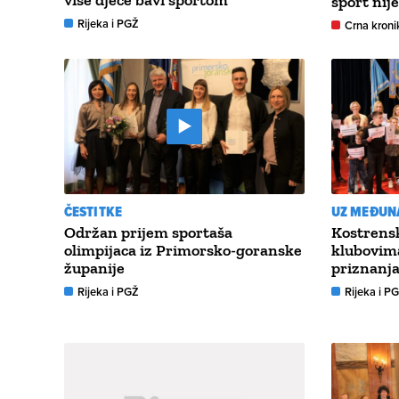
više djece bavi sportom’
sport nij
Rijeka i PGŽ
Crna kroni
ČESTITKE
UZ MEĐUN
Održan prijem sportaša
Kostrens
olimpijaca iz Primorsko-goranske
klubovima
županije
priznanj
Rijeka i PGŽ
Rijeka i P