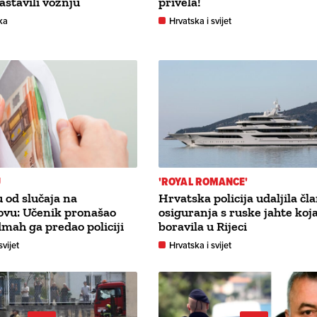
astavili vožnju
privela!
ka
Hrvatska i svijet
U
'ROYAL ROMANCE'
u od slučaja na
Hrvatska policija udaljila čl
ovu: Učenik pronašao
osiguranja s ruske jahte koja
dmah ga predao policiji
boravila u Rijeci
svijet
Hrvatska i svijet