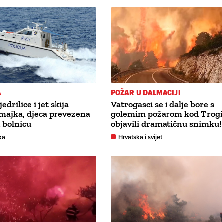
A
POŽAR U DALMACIJI
edrilice i jet skija
Vatrogasci se i dalje bore s
majka, djeca prevezena
golemim požarom kod Trogi
u bolnicu
objavili dramatičnu snimku!
ka
Hrvatska i svijet