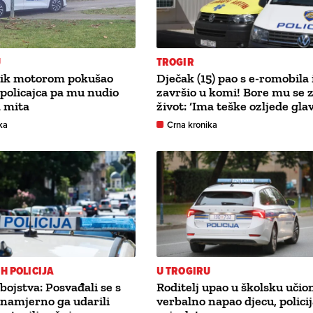
U
TROGIR
nik motorom pokušao
Dječak (15) pao s e-romobila 
 policajca pa mu nudio
završio u komi! Bore mu se 
 mita
život: ‘Ima teške ozljede gla
ka
Crna kronika
IH POLICIJA
U TROGIRU
bojstva: Posvađali se s
Roditelj upao u školsku učion
namjerno ga udarili
verbalno napao djecu, polici