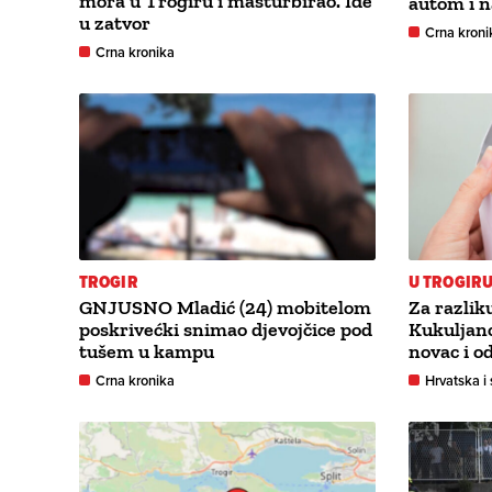
mora u Trogiru i masturbirao. Ide
autom i n
u zatvor
Crna kroni
Crna kronika
TROGIR
U TROGIR
GNJUSNO Mladić (24) mobitelom
Za razlik
poskrivećki snimao djevojčice pod
Kukuljan
tušem u kampu
novac i o
Crna kronika
Hrvatska i 