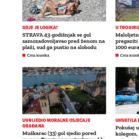
GDJE JE LOGIKA?
U TROGIR
STRAVA 43-godišnjak se gol
Maloljet
samozadovoljavao pred ženom na
pregaziti
plaži, sud ga pustio na slobodu
1000 eura
Crna kronika
Crna kroni
UVRIJEDIO MORALNE OSJEĆAJE
UHVATILA 
GRAĐANA
Pokušaj u
Muškarac (33) gol sjedio pored
kolegom, 