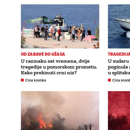
OD ZABAVE DO UŽASA
TRAGEDIJ
U razmaku sat vremena, dvije
U sudaru j
tragedije u pomorskom prometu.
poginula 
Kako prekinuti crni niz?
u splitsk
Crna kronika
Crna kroni