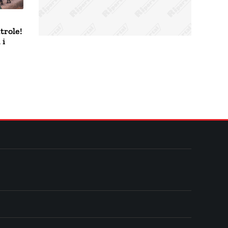
trole!
 i