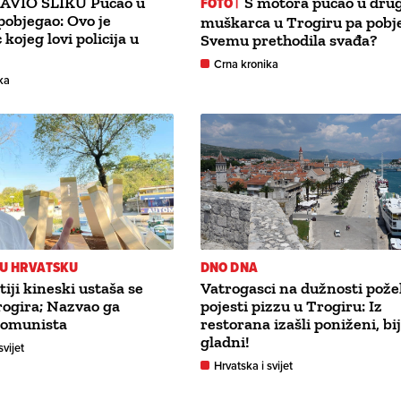
AVIO SLIKU Pucao u
FOTO |
S motora pucao u dru
 pobjegao: Ovo je
muškarca u Trogiru pa pobj
kojeg lovi policija u
Svemu prethodila svađa?
Crna kronika
ka
 U HRVATSKU
DNO DNA
iji kineski ustaša se
Vatrogasci na dužnosti požel
Trogira; Nazvao ga
pojesti pizzu u Trogiru: Iz
omunista
restorana izašli poniženi, bij
gladni!
svijet
Hrvatska i svijet