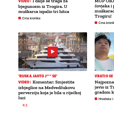
VIDEO |
I dalje se traga za
MUP OBJ
čovjeka i
bjeguncem iz Trogira. U
muškarac 
muškarca ispalio tri hitca
Trogiru!
Crna kronika
Crna kroni
'RUSKA JAHTO J*** SE'
VRATIO SE
VIDEO |
Komentar: Smjestite
Najpoznat
javio iz 
izbjeglice na Medvedčukovu
gradom k
perverziju koja je bila u riječkoj
luci
Hrvatska i 
R.Z.