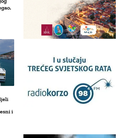
gog
egao.
jeli
esni i