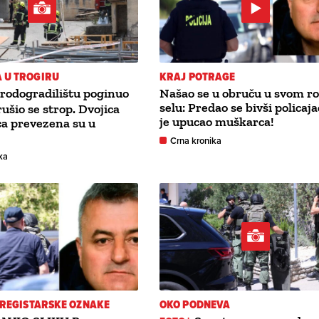
 U TROGIRU
KRAJ POTRAGE
rodogradilištu poginuo
Našao se u obruču u svom 
selu: Predao se bivši policaja
rušio se strop. Dvojica
je upucao muškarca!
a prevezena su u
Crna kronika
ka
I REGISTARSKE OZNAKE
OKO PODNEVA