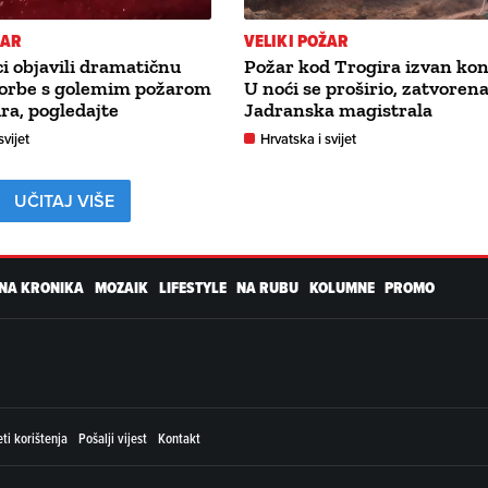
ŽAR
VELIKI POŽAR
i objavili dramatičnu
Požar kod Trogira izvan kon
orbe s golemim požarom
U noći se proširio, zatvorena
ra, pogledajte
Jadranska magistrala
svijet
Hrvatska i svijet
UČITAJ VIŠE
NA KRONIKA
MOZAIK
LIFESTYLE
NA RUBU
KOLUMNE
PROMO
ti korištenja
Pošalji vijest
Kontakt