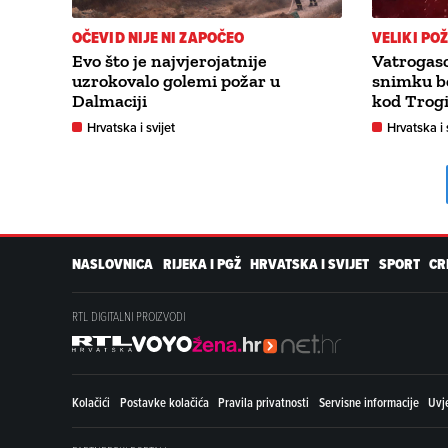
OČEVID NIJE NI ZAPOČEO
VELIKI PO
Evo što je najvjerojatnije
Vatrogasc
uzrokovalo golemi požar u
snimku b
Dalmaciji
kod Trogi
Hrvatska i svijet
Hrvatska i 
NASLOVNICA
RIJEKA I PGŽ
HRVATSKA I SVIJET
SPORT
CR
RTL DIGITALNI PROIZVODI
Kolačići
Postavke kolačića
Pravila privatnosti
Servisne informacije
Uvje