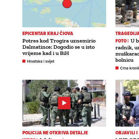
EPICENTAR KRAJ ČIOVA
TRAGEDIJA
Potres kod Trogira uznemirio
FOTO |
U b
Dalmatince: Dogodio se u isto
radnik, u
vrijeme kad i u BiH
muškarac
bolnicu
Hrvatska i svijet
Crna kroni
POLICIJA NE OTKRIVA DETALJE
OBJAVILI 