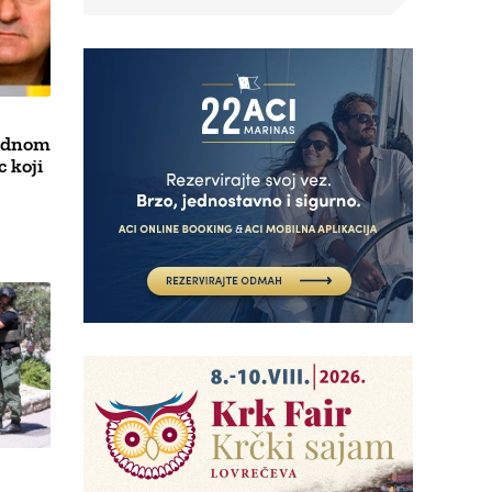
rodnom
c koji