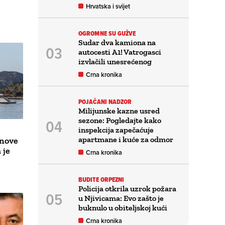
Hrvatska i svijet
OGROMNE SU GUŽVE
Sudar dva kamiona na
autocesti A1! Vatrogasci
izvlačili unesrećenog
Crna kronika
POJAČANI NADZOR
Milijunske kazne usred
sezone: Pogledajte kako
inspekcija zapečaćuje
apartmane i kuće za odmor
anove
 je
Crna kronika
BUDITE ORPEZNI
Policija otkrila uzrok požara
u Njivicama: Evo zašto je
buknulo u obiteljskoj kući
Crna kronika