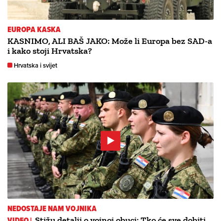
EUROPA KASKA
KASNIMO, ALI BAŠ JAKO: Može li Europa bez SAD-a
i kako stoji Hrvatska?
Hrvatska i svijet
NEDOSTAJE NAM VOJNIKA
VIDEO |
Stižu detalji o vojnoj obuci: Tko će sve dobiti