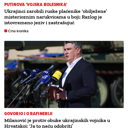
PUTINOVA 'VOJSKA BOLESNIKA'
Ukrajinci zarobili ruske plaćenike ‘obilježene’
misterioznim narukvicama u boji: Razlog je
istovremeno jeziv i zastrašujuć
Crna kronika
GOVORIO I O RAFINERIJI
Milanović je protiv obuke ukrajinskih vojnika u
Hrvatskoj: ‘Ja to neću odobriti’