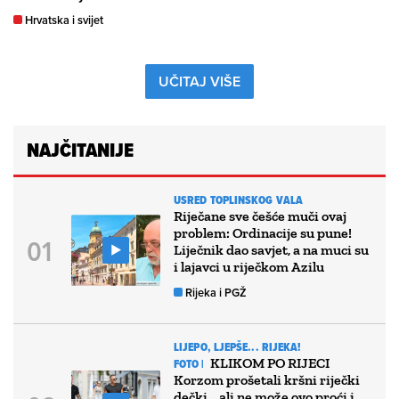
Hrvatska i svijet
UČITAJ VIŠE
NAJČITANIJE
USRED TOPLINSKOG VALA
Riječane sve češće muči ovaj
problem: Ordinacije su pune!
Liječnik dao savjet, a na muci su
i lajavci u riječkom Azilu
Rijeka i PGŽ
LIJEPO, LJEPŠE... RIJEKA!
KLIKOM PO RIJECI
FOTO |
Korzom prošetali kršni riječki
dečki… ali ne može ovo proći i