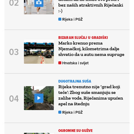
bez naših atraktivnih Riječanki
:-)
Rijeka i PGŽ
BIZARAN SLUČAJ U GRADIŠKI
Marko krenuo prema
Njemačkoj, kilometrima dalje
shvatio da u autu nema supruge
Hrvatska i svijet
DUGOTRAJNA SUŠA
Rijeka trenutno nije ‘grad koji
teče’: Zbog suše smanjuju se
zalihe vode, Riječanima upućen
apel na štednju
Rijeka i PGŽ
OGROMNE SU GUŽVE