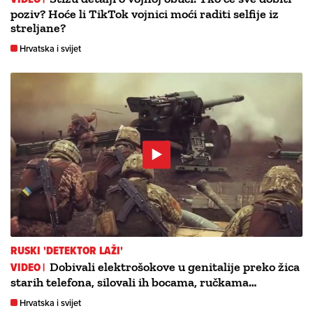
poziv? Hoće li TikTok vojnici moći raditi selfije iz
streljane?
Hrvatska i svijet
RUSKI 'DETEKTOR LAŽI'
VIDEO |
Dobivali elektrošokove u genitalije preko žica
starih telefona, silovali ih bocama, ručkama…
Hrvatska i svijet