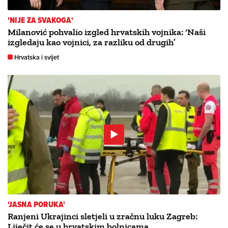
'NIJE ZA SVAKOGA'
Milanović pohvalio izgled hrvatskih vojnika: ‘Naši
izgledaju kao vojnici, za razliku od drugih’
Hrvatska i svijet
'JASNA PORUKA'
Ranjeni Ukrajinci sletjeli u zračnu luku Zagreb:
Liječit će se u hrvatskim bolnicama