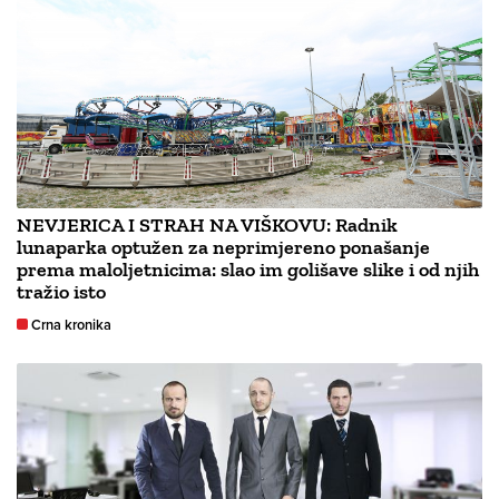
NEVJERICA I STRAH NA VIŠKOVU: Radnik
lunaparka optužen za neprimjereno ponašanje
prema maloljetnicima: slao im golišave slike i od njih
tražio isto
Crna kronika