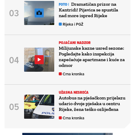
Dramatičan prizor na
FOTO |
Kantridi! Pijavica se spustila
nad more ispred Rijeke
Rijeka i PGŽ
POJAČANI NADZOR
Milijunske kazne usred sezone:
Pogledajte kako inspekcija
zapečaćuje apartmane i kuće za
odmor
Crna kronika
UŽASNA NESREĆA
Autobus na pješačkom prijelazu
udario dvoje pješaka u centru
Rijeke, žena teško ozlijeđena
Crna kronika