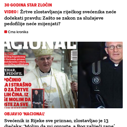
30 GODINA STAR ZLOČIN
VIDEO |
Žrtve zlostavljanja riječkog svećenika neće
dočekati pravdu: Zašto se zakon za slučajeve
pedofilije neće mijenjati?
Crna kronika
OBJAVIO 'NACIONAL'
Svećenik iz Rijeke sve priznao, zlostavljao je 13
dječaka: ‘Molim da mi oproste, a Bog zaliječi rane’