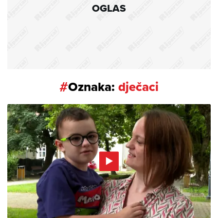
OGLAS
#
Oznaka:
dječaci