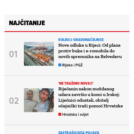
NAJČITANIJE
KOLEGIJ GRADONAČELNICE
Nove odluke u Rijeci: Od plana
protiv buke i e-romobila do
novih spremnika na Belvederu
Rijeka i PGŽ
'NE TRAŽIMO NOVAC'
Riječanin nakon moždanog
udara završio u komi u Irskoj:
Liječnici odustali, obitelj
očajnički traži pomoć Hrvatske
Hrvatska i svijet
ZASTRAŠUJUĆA POJAVA