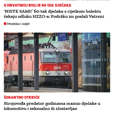
U HRVATSKOJ BOLIJE 60-TAK DJEČAKA
‘NISTE SAMI!’ 60-tak dječaka s rijetkom bolešću
čekaju odluku HZZO-a: Podršku im poslali Vatreni
Hrvatska i svijet
ŠOKANTNO OTKRIĆE
Strojovođa predator godinama mamio dječake u
lokomotivu i seksualno ih zlostavljao