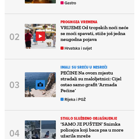
Gastro
PROGNOZA VREMENA
VRIJEME Od tropskih noći neće
se moći spavati, stiže još jedna
neugodna pojava
Hrvatska i svijet
IMALI SU SREĆU U NESREČI
PEĆINE Na ovom mjestu
stradali su maloljetnici: Cijel
ostao samo grafit ‘Armada
Pećine’
Rijeka i PGŽ
STIGLO SLUŽBENO OBJAŠNJENJE
‘SAMO JE PUŠTEN’ Snimka
policajca koji baca psa u more
užarila mreže