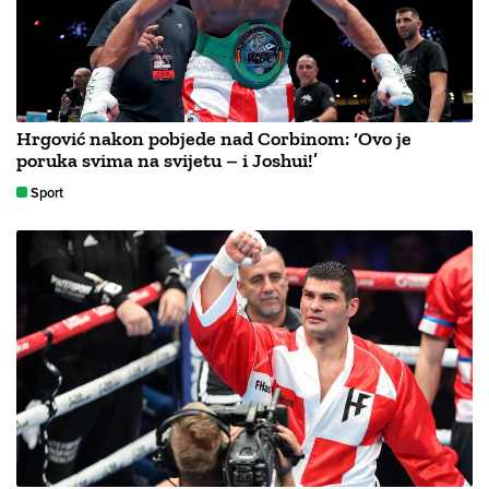
Hrgović nakon pobjede nad Corbinom: ‘Ovo je
poruka svima na svijetu – i Joshui!’
Sport