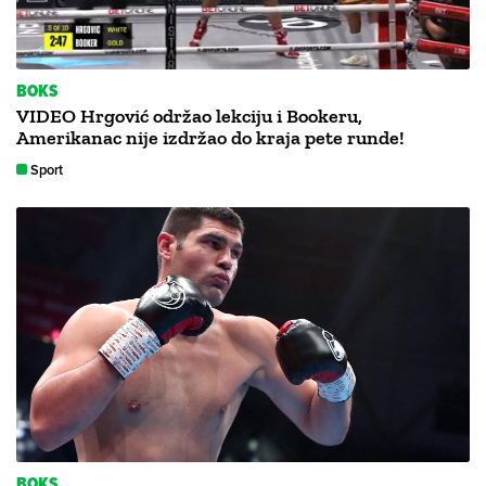
BOKS
VIDEO Hrgović održao lekciju i Bookeru,
Amerikanac nije izdržao do kraja pete runde!
Sport
BOKS