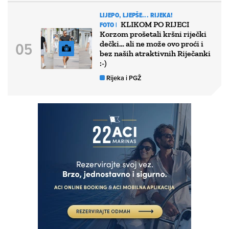
LIJEPO, LJEPŠE... RIJEKA!
KLIKOM PO RIJECI
FOTO |
Korzom prošetali kršni riječki
dečki… ali ne može ovo proći i
bez naših atraktivnih Riječanki
:-)
Rijeka i PGŽ