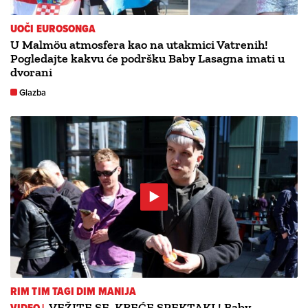
UOČI EUROSONGA
U Malmöu atmosfera kao na utakmici Vatrenih!
Pogledajte kakvu će podršku Baby Lasagna imati u
dvorani
Glazba
RIM TIM TAGI DIM MANIJA
VIDEO |
VEŽITE SE, KREĆE SPEKTAKL! Baby