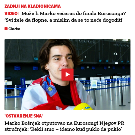
ZADNJI NA KLADIONICAMA
VIDEO |
Može li Marko večeras do finala Eurosonga?
‘Svi žele da flopne, a mislim da se to neće dogoditi’
Glazba
'OSTVARENJE SNA'
Marko Bošnjak otputovao na Eurosong! Njegov PR
stručnjak: ‘Rekli smo – idemo kud puklo da puklo’