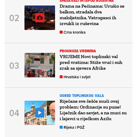
SPAŠAVALI IH ISPOD RUŠEVINA
Drama na Pećinama: Urušio se
balkon, stradala dva
maloljetnika. Vatrogasci ih
izvukli iz ruševina
Crna kronika
PROGNOZA VREMENA
VRIJEME Novi toplinski val
pred vratima: Stiže vruć i suh
zrak sa sjevera Afrike
Hrvatska i svijet
USRED TOPLINSKOG VALA
Riječane sve češće muči ovaj
problem: Ordinacije su pune!
Liječnik dao savjet, a na muci su
i lajavci u riječkom Azilu
Rijeka i PGŽ