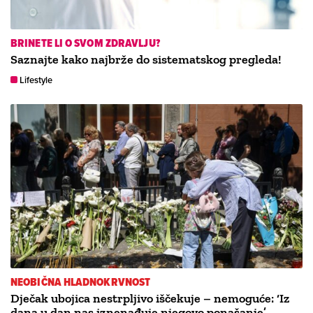
BRINETE LI O SVOM ZDRAVLJU?
Saznajte kako najbrže do sistematskog pregleda!
Lifestyle
NEOBIČNA HLADNOKRVNOST
Dječak ubojica nestrpljivo iščekuje – nemoguće: ‘Iz
dana u dan nas iznenađuje njegovo ponašanje’