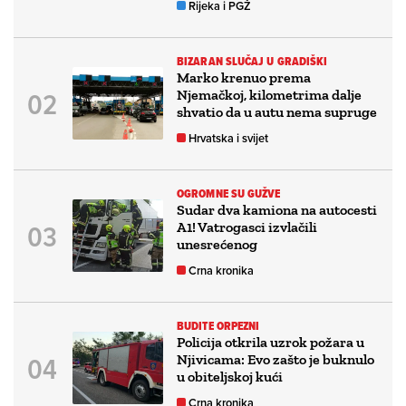
Rijeka i PGŽ
BIZARAN SLUČAJ U GRADIŠKI
Marko krenuo prema
Njemačkoj, kilometrima dalje
shvatio da u autu nema supruge
Hrvatska i svijet
OGROMNE SU GUŽVE
Sudar dva kamiona na autocesti
A1! Vatrogasci izvlačili
unesrećenog
Crna kronika
BUDITE ORPEZNI
Policija otkrila uzrok požara u
Njivicama: Evo zašto je buknulo
u obiteljskoj kući
Crna kronika