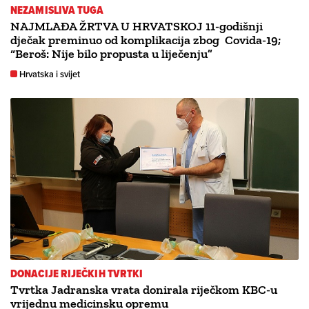
NEZAMISLIVA TUGA
NAJMLAĐA ŽRTVA U HRVATSKOJ 11-godišnji
dječak preminuo od komplikacija zbog Covida-19;
“Beroš: Nije bilo propusta u liječenju”
Hrvatska i svijet
DONACIJE RIJEČKIH TVRTKI
Tvrtka Jadranska vrata donirala riječkom KBC-u
vrijednu medicinsku opremu