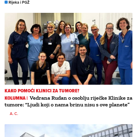
Rijeka i PGŽ
KAKO POMOĆI KLINICI ZA TUMORE?
KOLUMNA |
Vedrana Rudan o osoblju riječke Klinike za
tumore: “Ljudi koji o nama brinu nisu s ove planete”
A. C.