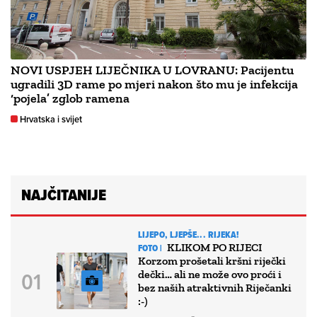
NOVI USPJEH LIJEČNIKA U LOVRANU: Pacijentu
ugradili 3D rame po mjeri nakon što mu je infekcija
‘pojela’ zglob ramena
Hrvatska i svijet
NAJČITANIJE
LIJEPO, LJEPŠE... RIJEKA!
KLIKOM PO RIJECI
FOTO |
Korzom prošetali kršni riječki
dečki… ali ne može ovo proći i
bez naših atraktivnih Riječanki
:-)