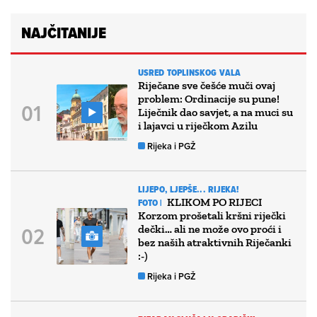
NAJČITANIJE
USRED TOPLINSKOG VALA
Riječane sve češće muči ovaj
problem: Ordinacije su pune!
Liječnik dao savjet, a na muci su
i lajavci u riječkom Azilu
Rijeka i PGŽ
LIJEPO, LJEPŠE... RIJEKA!
KLIKOM PO RIJECI
FOTO |
Korzom prošetali kršni riječki
dečki… ali ne može ovo proći i
bez naših atraktivnih Riječanki
:-)
Rijeka i PGŽ