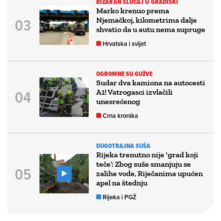
BIZARAN SLUČAJ U GRADIŠKI
Marko krenuo prema
Njemačkoj, kilometrima dalje
shvatio da u autu nema supruge
Hrvatska i svijet
OGROMNE SU GUŽVE
Sudar dva kamiona na autocesti
A1! Vatrogasci izvlačili
unesrećenog
Crna kronika
DUGOTRAJNA SUŠA
Rijeka trenutno nije ‘grad koji
teče’: Zbog suše smanjuju se
zalihe vode, Riječanima upućen
apel na štednju
Rijeka i PGŽ