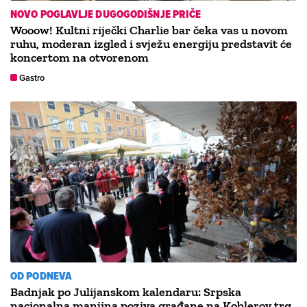
NOVO POGLAVLJE DUGOGODIŠNJE PRIČE
Wooow! Kultni riječki Charlie bar čeka vas u novom
ruhu, moderan izgled i svježu energiju predstavit će
koncertom na otvorenom
Gastro
OD PODNEVA
Badnjak po Julijanskom kalendaru: Srpska
nacionalna manjina poziva građane na Koblerov trg