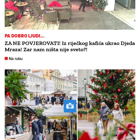
PA DOBRO LJUDI...
ZA NE POVJEROVATI! Iz riječkog kafića ukrao Djeda
Mraza! Zar nam ništa nije sveto?!
Na rubu