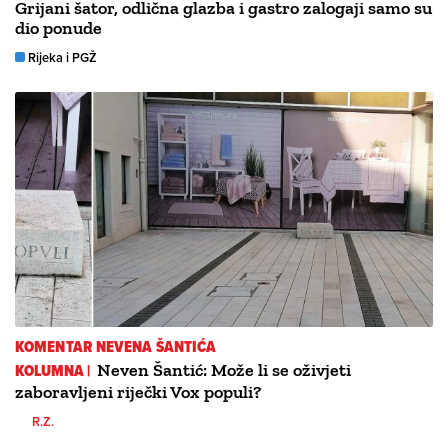
Grijani šator, odlična glazba i gastro zalogaji samo su
dio ponude
Rijeka i PGŽ
KOMENTAR NEVENA ŠANTIĆA
KOLUMNA |
Neven Šantić: Može li se oživjeti
zaboravljeni riječki Vox populi?
R.Z.