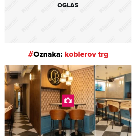
OGLAS
#
Oznaka:
koblerov trg