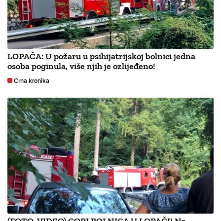
LOPAČA: U požaru u psihijatrijskoj bolnici jedna
osoba poginula, više njih je ozlijeđeno!
Crna kronika
(FOTO, VIDEO) GORI BOLNICA U LOPAČI! Na