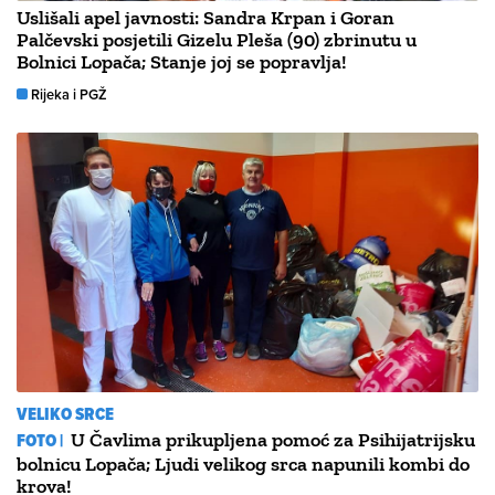
Uslišali apel javnosti: Sandra Krpan i Goran
Palčevski posjetili Gizelu Pleša (90) zbrinutu u
Bolnici Lopača; Stanje joj se popravlja!
Rijeka i PGŽ
VELIKO SRCE
FOTO |
U Čavlima prikupljena pomoć za Psihijatrijsku
bolnicu Lopača; Ljudi velikog srca napunili kombi do
krova!