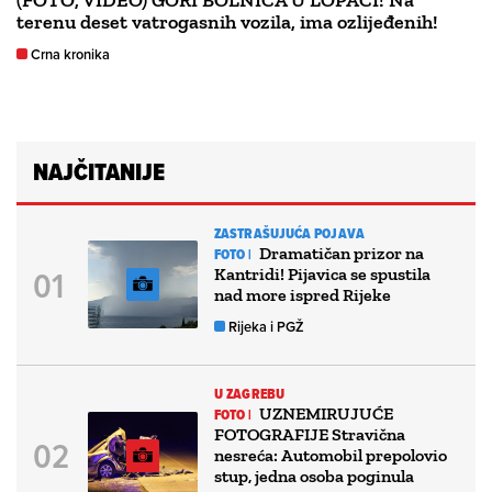
terenu deset vatrogasnih vozila, ima ozlijeđenih!
Crna kronika
NAJČITANIJE
ZASTRAŠUJUĆA POJAVA
Dramatičan prizor na
FOTO |
Kantridi! Pijavica se spustila
nad more ispred Rijeke
Rijeka i PGŽ
U ZAGREBU
UZNEMIRUJUĆE
FOTO |
FOTOGRAFIJE Stravična
nesreća: Automobil prepolovio
stup, jedna osoba poginula