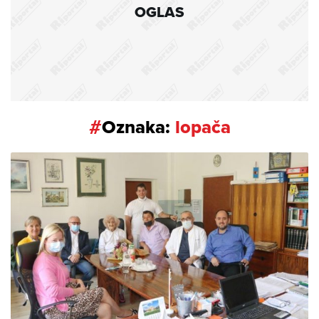
OGLAS
#
Oznaka:
lopača