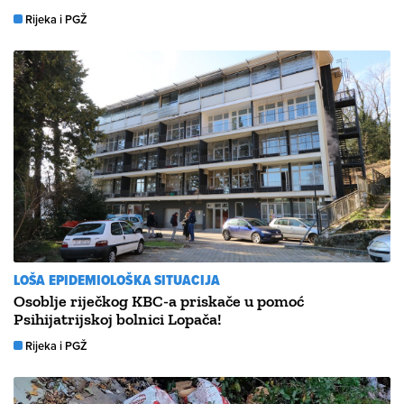
Rijeka i PGŽ
LOŠA EPIDEMIOLOŠKA SITUACIJA
Osoblje riječkog KBC-a priskače u pomoć
Psihijatrijskoj bolnici Lopača!
Rijeka i PGŽ