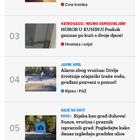
Crna kronika
VATROGASCI: 'NISMO OSPOSOBLJENI'
HOROR U KUHINJI Poskok
gmizao po kući s dvoje djece!
Hrvatska i svijet
JAVNI APEL
Alarm zbog vrućina: Divlje
životinje očajnički traže vodu,
građani pozvani u pomoć!
Rijeka i PGŽ
GDJE SU SVI?!
Rijeka kao grad duhova!
FOTO |
Sunce, vrućina i praznik
ispraznili grad: Pogledajte kako
danas izgledaju gradske ulice