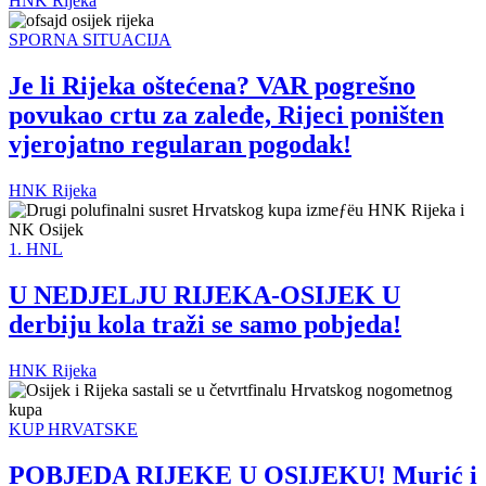
HNK Rijeka
SPORNA SITUACIJA
Je li Rijeka oštećena? VAR pogrešno
povukao crtu za zaleđe, Rijeci poništen
vjerojatno regularan pogodak!
HNK Rijeka
1. HNL
U NEDJELJU RIJEKA-OSIJEK U
derbiju kola traži se samo pobjeda!
HNK Rijeka
KUP HRVATSKE
POBJEDA RIJEKE U OSIJEKU! Murić i