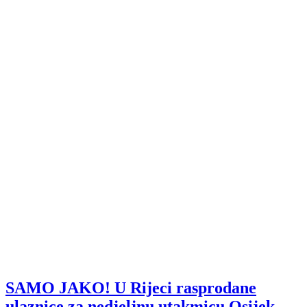
SAMO JAKO! U Rijeci rasprodane
ulaznice za nedjeljnu utakmicu Osijek-