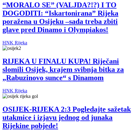
“MORALO SE” (VALJDA?!?) I TO
DOGODITI: “Iskartonirana” Rijeka
poražena u Osijeku –sada treba zbiti
glave pred Dinamo i Olympiakos!
HNK Rijeka
RIJEKA U FINALU KUPA! Riječani
slomili Osijek, krajem svibnja bitka za
„Rabuzinovo sunce“ s Dinamom
HNK Rijeka
OSIJEK-RIJEKA 2:3 Pogledajte sažetak
utakmice i izjavu jednog od junaka
Rijekine pobjede!