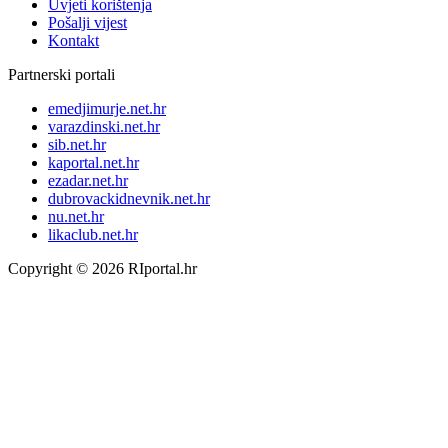
Uvjeti korištenja
Pošalji vijest
Kontakt
Partnerski portali
emedjimurje.net.hr
varazdinski.net.hr
sib.net.hr
kaportal.net.hr
ezadar.net.hr
dubrovackidnevnik.net.hr
nu.net.hr
likaclub.net.hr
Copyright © 2026 RIportal.hr