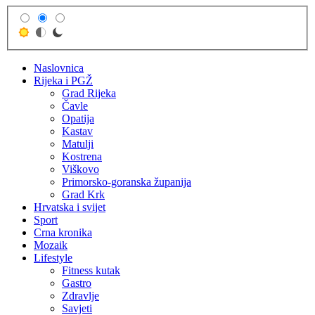
Skip
to
content
Naslovnica
Rijeka i PGŽ
Grad Rijeka
Čavle
Opatija
Kastav
Matulji
Kostrena
Viškovo
Primorsko-goranska županija
Grad Krk
Hrvatska i svijet
Sport
Crna kronika
Mozaik
Lifestyle
Fitness kutak
Gastro
Zdravlje
Savjeti