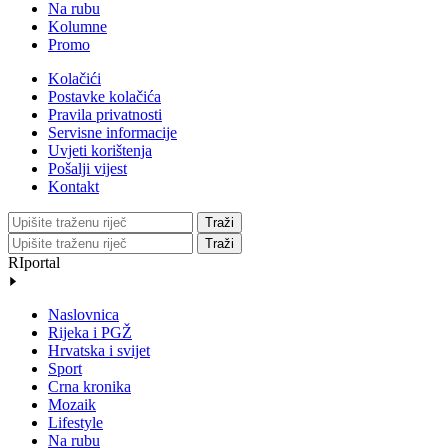
Na rubu
Kolumne
Promo
Kolačići
Postavke kolačića
Pravila privatnosti
Servisne informacije
Uvjeti korištenja
Pošalji vijest
Kontakt
Traži
Traži
RIportal
Naslovnica
Rijeka i PGŽ
Hrvatska i svijet
Sport
Crna kronika
Mozaik
Lifestyle
Na rubu