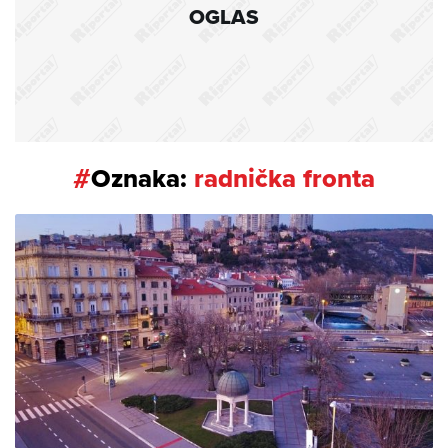
OGLAS
#
Oznaka:
radnička fronta