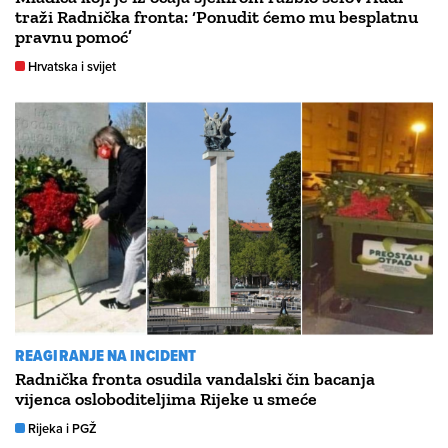
traži Radnička fronta: ‘Ponudit ćemo mu besplatnu
pravnu pomoć’
Hrvatska i svijet
REAGIRANJE NA INCIDENT
Radnička fronta osudila vandalski čin bacanja
vijenca osloboditeljima Rijeke u smeće
Rijeka i PGŽ