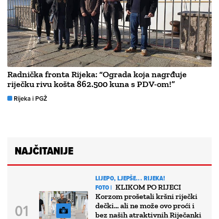
Radnička fronta Rijeka: “Ograda koja nagrđuje
riječku rivu košta 862.500 kuna s PDV-om!”
Rijeka i PGŽ
NAJČITANIJE
LIJEPO, LJEPŠE... RIJEKA!
KLIKOM PO RIJECI
FOTO |
Korzom prošetali kršni riječki
dečki… ali ne može ovo proći i
bez naših atraktivnih Riječanki