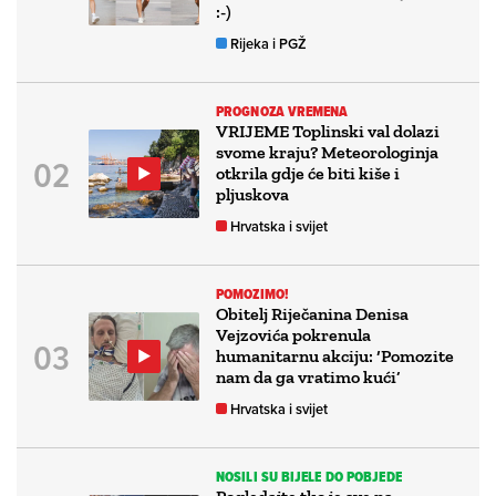
:-)
Rijeka i PGŽ
PROGNOZA VREMENA
VRIJEME Toplinski val dolazi
svome kraju? Meteorologinja
otkrila gdje će biti kiše i
pljuskova
Hrvatska i svijet
POMOZIMO!
Obitelj Riječanina Denisa
Vejzovića pokrenula
humanitarnu akciju: ‘Pomozite
nam da ga vratimo kući’
Hrvatska i svijet
NOSILI SU BIJELE DO POBJEDE