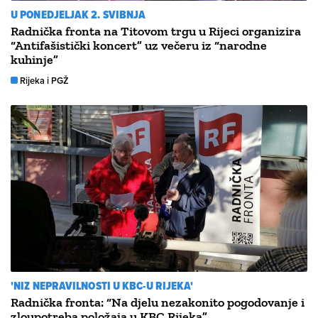
U PONEDJELJAK 2. SVIBNJA
Radnička fronta na Titovom trgu u Rijeci organizira
“Antifašistički koncert” uz večeru iz “narodne
kuhinje”
Rijeka i PGŽ
'NIZ NEPRAVILNOSTI U KBC-U RIJEKA'
Radnička fronta: “Na djelu nezakonito pogodovanje i
zloupotreba položaja u KBC Rijeka”