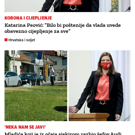
KORONA I CIJEPLJENJE
Katarina Peović: ”Bilo bi poštenije da vlada uvede
obavezno cijepljenje za sve”
Hrvatska i svijet
'NEKA NAM SE JAVI'
Mladića koji je iz očaja sjekirom razbio šefov Audi