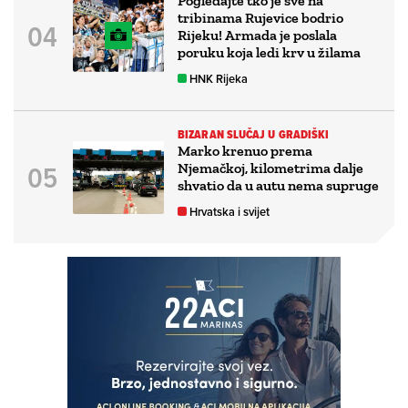
Pogledajte tko je sve na
tribinama Rujevice bodrio
Rijeku! Armada je poslala
poruku koja ledi krv u žilama
HNK Rijeka
BIZARAN SLUČAJ U GRADIŠKI
Marko krenuo prema
Njemačkoj, kilometrima dalje
shvatio da u autu nema supruge
Hrvatska i svijet