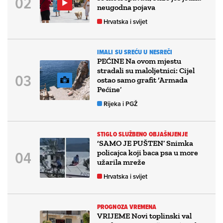
neugodna pojava
Hrvatska i svijet
IMALI SU SREĆU U NESREČI
PEĆINE Na ovom mjestu
stradali su maloljetnici: Cijel
ostao samo grafit ‘Armada
Pećine’
Rijeka i PGŽ
STIGLO SLUŽBENO OBJAŠNJENJE
‘SAMO JE PUŠTEN’ Snimka
policajca koji baca psa u more
užarila mreže
Hrvatska i svijet
PROGNOZA VREMENA
VRIJEME Novi toplinski val