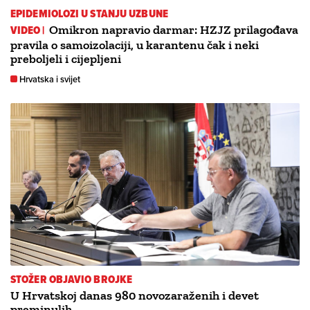
EPIDEMIOLOZI U STANJU UZBUNE
VIDEO |
Omikron napravio darmar: HZJZ prilagođava
pravila o samoizolaciji, u karantenu čak i neki
preboljeli i cijepljeni
Hrvatska i svijet
STOŽER OBJAVIO BROJKE
U Hrvatskoj danas 980 novozaraženih i devet
preminulih