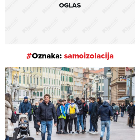
OGLAS
#
Oznaka:
samoizolacija