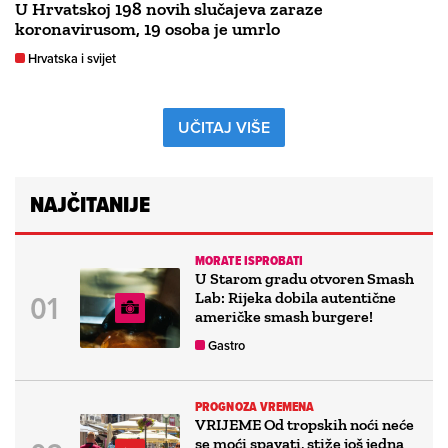
U Hrvatskoj 198 novih slučajeva zaraze
koronavirusom, 19 osoba je umrlo
Hrvatska i svijet
UČITAJ VIŠE
NAJČITANIJE
MORATE ISPROBATI
U Starom gradu otvoren Smash
Lab: Rijeka dobila autentične
američke smash burgere!
Gastro
PROGNOZA VREMENA
VRIJEME Od tropskih noći neće
se moći spavati, stiže još jedna