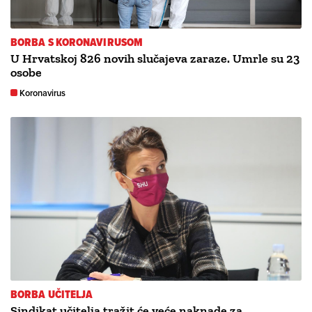
BORBA S KORONAVIRUSOM
U Hrvatskoj 826 novih slučajeva zaraze. Umrle su 23
osobe
Koronavirus
BORBA UČITELJA
Sindikat učitelja tražit će veće naknade za