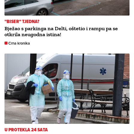
"BISER" TJEDNA?
Bježao s parkinga na Delti, oštetio i rampu pa se
otkrila neugodna istina!
Crna kronika
U PROTEKLA 24 SATA