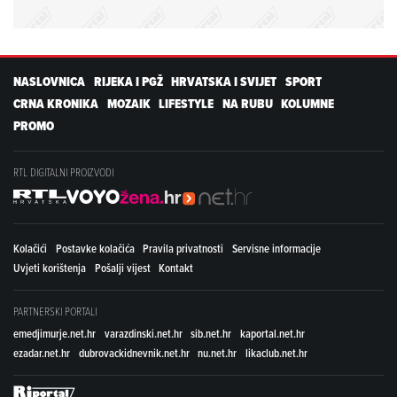
NASLOVNICA
RIJEKA I PGŽ
HRVATSKA I SVIJET
SPORT
CRNA KRONIKA
MOZAIK
LIFESTYLE
NA RUBU
KOLUMNE
PROMO
RTL DIGITALNI PROIZVODI
Kolačići
Postavke kolačića
Pravila privatnosti
Servisne informacije
Uvjeti korištenja
Pošalji vijest
Kontakt
PARTNERSKI PORTALI
emedjimurje.net.hr
varazdinski.net.hr
sib.net.hr
kaportal.net.hr
ezadar.net.hr
dubrovackidnevnik.net.hr
nu.net.hr
likaclub.net.hr