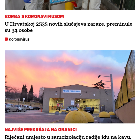
BORBA S KORONAVIRUSOM
U Hrvatskoj 2535 novih slučajeva zaraze, preminule
su 34 osobe
Koronavirus
NAJVIŠE PREKRŠAJA NA GRANICI
Riječani umjesto u samoizolaciju radije idu na kavu,