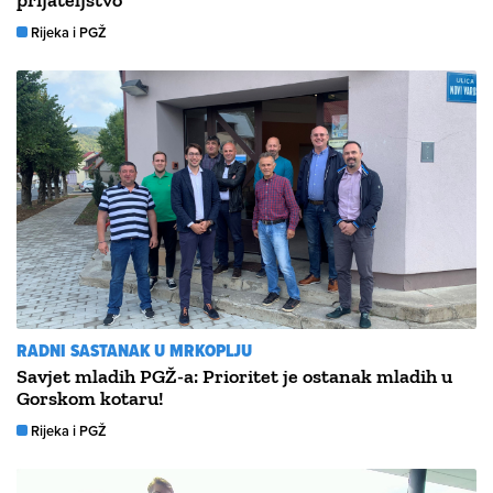
prijateljstvo
Rijeka i PGŽ
RADNI SASTANAK U MRKOPLJU
Savjet mladih PGŽ-a: Prioritet je ostanak mladih u
Gorskom kotaru!
Rijeka i PGŽ