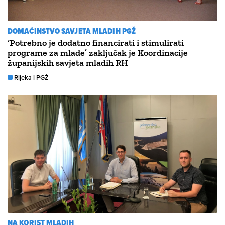
DOMAĆINSTVO SAVJETA MLADIH PGŽ
‘Potrebno je dodatno financirati i stimulirati
programe za mlade’ zaključak je Koordinacije
županijskih savjeta mladih RH
Rijeka i PGŽ
NA KORIST MLADIH