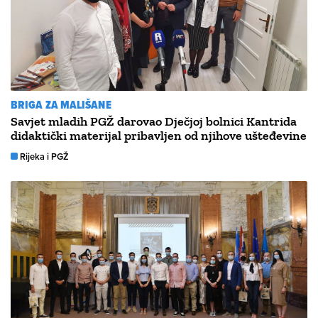
BRIGA ZA MALIŠANE
Savjet mladih PGŽ darovao Dječjoj bolnici Kantrida
didaktički materijal pribavljen od njihove ušteđevine
Rijeka i PGŽ