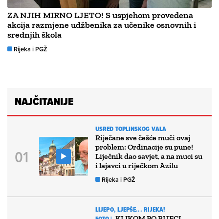
ZA NJIH MIRNO LJETO! S uspjehom provedena
akcija razmjene udžbenika za učenike osnovnih i
srednjih škola
Rijeka i PGŽ
NAJČITANIJE
USRED TOPLINSKOG VALA
Riječane sve češće muči ovaj
problem: Ordinacije su pune!
Liječnik dao savjet, a na muci su
i lajavci u riječkom Azilu
Rijeka i PGŽ
LIJEPO, LJEPŠE... RIJEKA!
KLIKOM PO RIJECI
FOTO |