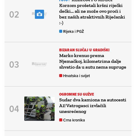
Korzom prošetali kršni riječki
dečki… ali ne može ovo proći i
bez naših atraktivnih Riječanki
:-)
Rijeka i PGŽ
BIZARAN SLUČAJ U GRADIŠKI
Marko krenuo prema
Njemačkoj, kilometrima dalje
shvatio da u autu nema supruge
Hrvatska i svijet
OGROMNE SU GUŽVE
Sudar dva kamiona na autocesti
A1! Vatrogasci izvlačili
unesrećenog
Crna kronika