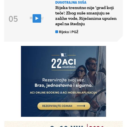
DUGOTRAJNA SUŠA
Rijeka trenutno nije ‘grad koji
teče’: Zbog suše smanjuju se
zalihe vode, Riječanima upućen
apel na štednju
Rijeka i PGŽ