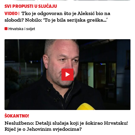
SVI PROPUSTI U SLUČAJU
VIDEO |
Tko je odgovoran što je Aleksić bio na
slobodi? Nobilo: ‘To je bila serijska greška…’
Hrvatska i svijet
ŠOKANTNO!
Neslužbeno: Detalji slučaja koji je šokirao Hrvatsku!
Riječ je o Jehovinim svjedocima?