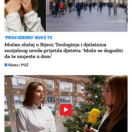
'PROVJERENO' NOVE TV
Mučan slučaj u Rijeci; Teologinja i djelatnica
socijalnog ureda prijetila djetetu: ‘Može se dogoditi
da te smjeste u dom’
Rijeka i PGŽ