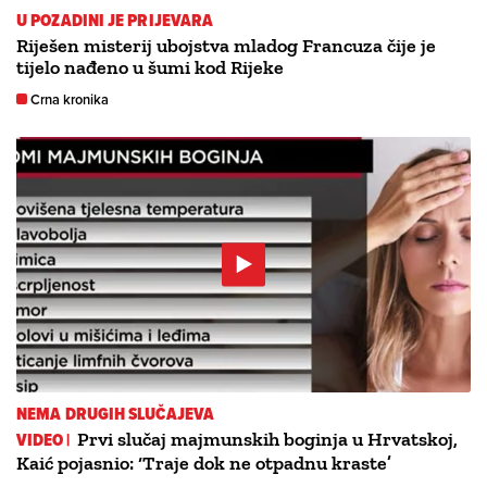
U POZADINI JE PRIJEVARA
Riješen misterij ubojstva mladog Francuza čije je
tijelo nađeno u šumi kod Rijeke
Crna kronika
NEMA DRUGIH SLUČAJEVA
VIDEO |
Prvi slučaj majmunskih boginja u Hrvatskoj,
Kaić pojasnio: ‘Traje dok ne otpadnu kraste’