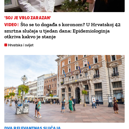
'SOJ JE VRLO ZARAZAN'
VIDEO |
Što se to događa s koronom? U Hrvatskoj 42
smrtna slučaja u tjedan dana: Epidemiologinja
otkriva kakvo je stanje
Hrvatska i svijet
DVA RELEVANTNAS SLUČAJA