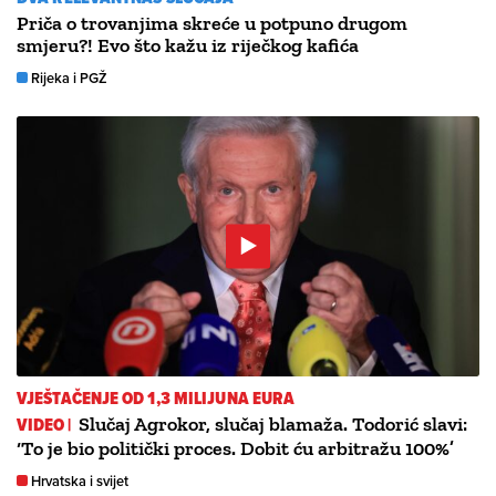
Priča o trovanjima skreće u potpuno drugom
smjeru?! Evo što kažu iz riječkog kafića
Rijeka i PGŽ
VJEŠTAČENJE OD 1,3 MILIJUNA EURA
VIDEO |
Slučaj Agrokor, slučaj blamaža. Todorić slavi:
‘To je bio politički proces. Dobit ću arbitražu 100%’
Hrvatska i svijet