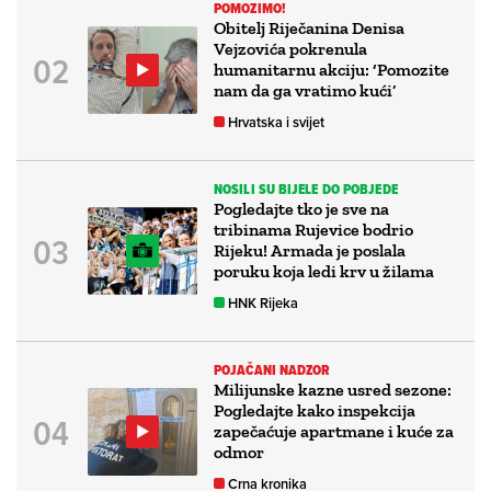
POMOZIMO!
Obitelj Riječanina Denisa
Vejzovića pokrenula
humanitarnu akciju: ‘Pomozite
nam da ga vratimo kući’
Hrvatska i svijet
NOSILI SU BIJELE DO POBJEDE
Pogledajte tko je sve na
tribinama Rujevice bodrio
Rijeku! Armada je poslala
poruku koja ledi krv u žilama
HNK Rijeka
POJAČANI NADZOR
Milijunske kazne usred sezone:
Pogledajte kako inspekcija
zapečaćuje apartmane i kuće za
odmor
Crna kronika