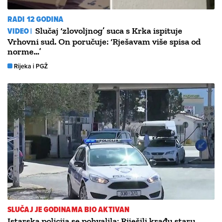
RADI 12 GODINA
VIDEO |
Slučaj ‘zlovoljnog’ suca s Krka ispituje
Vrhovni sud. On poručuje: ‘Rješavam više spisa od
norme…’
Rijeka i PGŽ
SLUČAJ JE GODINAMA BIO AKTIVAN
Istarska policija se pohvalila: Riješili krađu staru