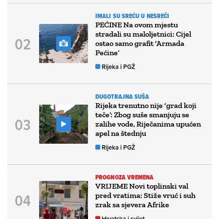
IMALI SU SREĆU U NESREČI
PEĆINE Na ovom mjestu
stradali su maloljetnici: Cijel
ostao samo grafit ‘Armada
Pećine’
Rijeka i PGŽ
DUGOTRAJNA SUŠA
Rijeka trenutno nije ‘grad koji
teče’: Zbog suše smanjuju se
zalihe vode, Riječanima upućen
apel na štednju
Rijeka i PGŽ
PROGNOZA VREMENA
VRIJEME Novi toplinski val
pred vratima: Stiže vruć i suh
zrak sa sjevera Afrike
Hrvatska i svijet