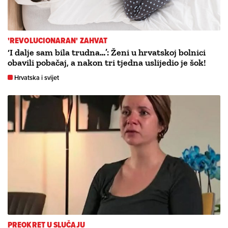
'REVOLUCIONARAN' ZAHVAT
‘I dalje sam bila trudna…’: Ženi u hrvatskoj bolnici
obavili pobačaj, a nakon tri tjedna uslijedio je šok!
Hrvatska i svijet
PREOKRET U SLUČAJU