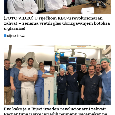
(FOTO VIDEO) U riječkom KBC-u revolucionaran
zahvat – ženama vratili glas ubrizgavanjem botoksa
u glasnice!
Rijeka i PGŽ
Evo kako je u Rijeci izveden revolucionarni zahvat:
Pacijentima u srce ugradili najmanji pacemaker na