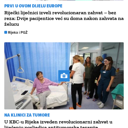
PRVI U OVOM DIJELU EUROPE
Riječki liječnici izveli revolucionaran zahvat – bez
reza: Dvije pacijentice već su doma nakon zahvata na
želucu
Rijeka i PGŽ
NA KLINICI ZA TUMORE
U KBC-u Rijeka izveden revolucionarni zahvat u
liječenju posljedica antitumorske terapije