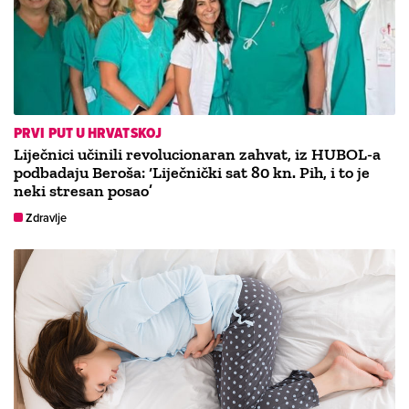
PRVI PUT U HRVATSKOJ
Liječnici učinili revolucionaran zahvat, iz HUBOL-a
podbadaju Beroša: ‘Liječnički sat 80 kn. Pih, i to je
neki stresan posao’
Zdravlje