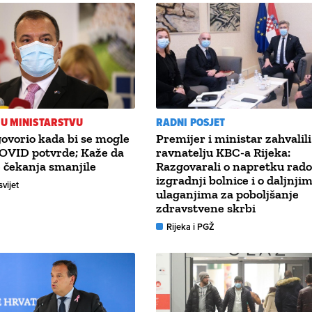
 U MINISTARSTVU
RADNI POSJET
ovorio kada bi se mogle
Premijer i ministar zahvalili
COVID potvrde; Kaže da
ravnatelju KBC-a Rijeka:
te čekanja smanjile
Razgovarali o napretku rad
izgradnji bolnice i o daljnji
svijet
ulaganjima za poboljšanje
zdravstvene skrbi
Rijeka i PGŽ