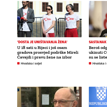
'DOSTA JE UNIŠTAVANJA ŽENA'
SASTANAK
U 18 sati u Rijeci i još osam
Beroš odg
gradova prosvjed podrške Mireli
ukinuti 
Čavajdi i pravu žene na izbor
su se lis
Hrvatska i svijet
Hrvatska i 