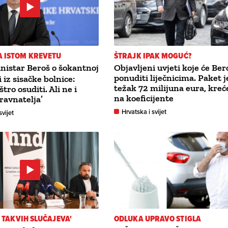
A ISTOM KREVETU
ŠTRAJK IPAK MOGUĆ?
nistar Beroš o šokantnoj
Objavljeni uvjeti koje će Ber
ponuditi liječnicima. Paket j
i iz sisačke bolnice:
težak 72 milijuna eura, kreć
ro osuditi. Ali ne i
na koeficijente
 ravnatelja’
Hrvatska i svijet
svijet
Š TAKVIH SLUČAJEVA'
ODLUKA UPRAVO STIGLA