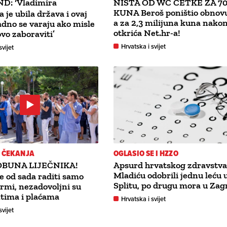
D: ‘Vladimira
NIŠTA OD WC ČETKE ZA 7
KUNA Beroš poništio obnov
 je ubila država i ovaj
a za 2,3 milijuna kuna nako
adno se varaju ako misle
otkrića Net.hr-a!
vo zaboraviti’
Hrvatska i svijet
svijet
E ČEKANJA
OGLASIO SE I HZZO
OBUNA LIJEČNIKA!
Apsurd hrvatskog zdravstva
Mladiću odobrili jednu leću 
e od sada raditi samo
Splitu, po drugu mora u Zag
mi, nezadovoljni su
ntima i plaćama
Hrvatska i svijet
svijet