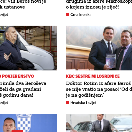
e: Vili Beroš novi je
drugima iz afere Mikroskop
ik ustanove
o kojem iznosu je riječ!
svijet
Crna kronika
O POVJERENSTVO
KBC SESTRE MILOSRDNICE
rimila dva Beroševa
Doktor Rotim iz afere Beroš
 želi da ga građani
se nije vratio na posao! ‘Od 
oš godinu dana!
je na godišnjem’
svijet
Hrvatska i svijet