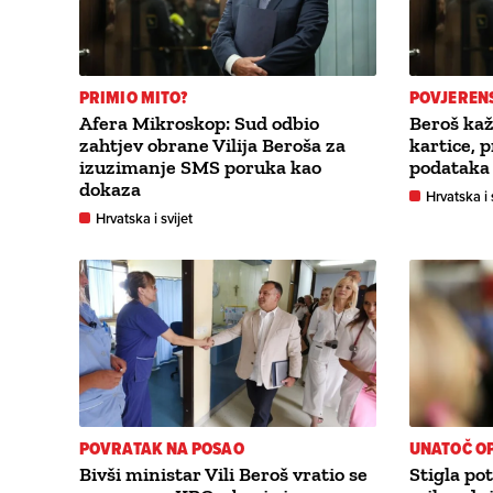
PRIMIO MITO?
POVJEREN
Afera Mikroskop: Sud odbio
Beroš ka
zahtjev obrane Vilija Beroša za
kartice, 
izuzimanje SMS poruka kao
podataka
dokaza
Hrvatska i 
Hrvatska i svijet
POVRATAK NA POSAO
UNATOČ OP
Bivši ministar Vili Beroš vratio se
Stigla po