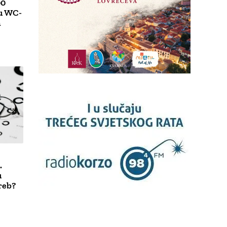
00
u WC-
n
.
u
reb?