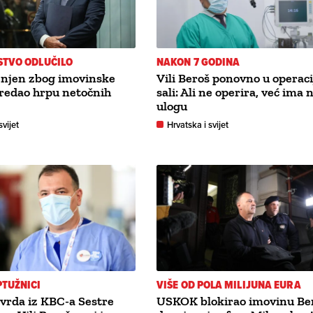
STVO ODLUČILO
NAKON 7 GODINA
žnjen zbog imovinske
Vili Beroš ponovno u operaci
predao hrpu netočnih
sali: Ali ne operira, već ima 
ulogu
svijet
Hrvatska i svijet
TUŽNICI
VIŠE OD POLA MILIJUNA EURA
tvrda iz KBC-a Sestre
USKOK blokirao imovinu Ber