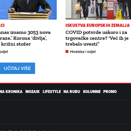
CI
ISKUSTVA EUROPSKIH ZEMALJA
Danas imamo 3053 nova
COVID potvrde uskoro i za
raze.’ Korona ‘divlja’,
trgovačke centre? ‘Već ih je
 križni stožer
trebalo uvesti”
svijet
Hrvatska i svijet
UČITAJ VIŠE
NA KRONIKA
MOZAIK
LIFESTYLE
NA RUBU
KOLUMNE
PROMO