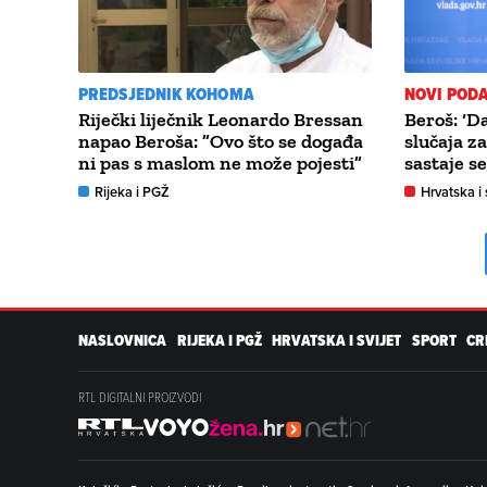
PREDSJEDNIK KOHOMA
NOVI PODA
Riječki liječnik Leonardo Bressan
Beroš: ‘
napao Beroša: ”Ovo što se događa
slučaja za
ni pas s maslom ne može pojesti”
sastaje se
Rijeka i PGŽ
Hrvatska i 
NASLOVNICA
RIJEKA I PGŽ
HRVATSKA I SVIJET
SPORT
CR
RTL DIGITALNI PROIZVODI