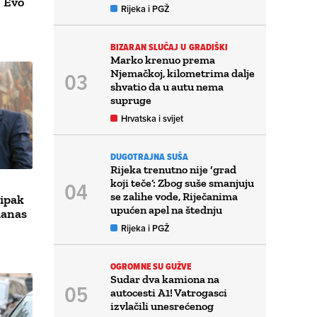
! Evo
Rijeka i PGŽ
BIZARAN SLUČAJ U GRADIŠKI
Marko krenuo prema
Njemačkoj, kilometrima dalje
shvatio da u autu nema
supruge
Hrvatska i svijet
DUGOTRAJNA SUŠA
Rijeka trenutno nije ‘grad
koji teče’: Zbog suše smanjuju
se zalihe vode, Riječanima
 ipak
upućen apel na štednju
danas
Rijeka i PGŽ
OGROMNE SU GUŽVE
Sudar dva kamiona na
autocesti A1! Vatrogasci
izvlačili unesrećenog