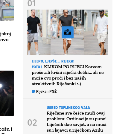
jskoj
novu
LIJEPO, LJEPŠE... RIJEKA!
KLIKOM PO RIJECI Korzom
FOTO |
prošetali kršni riječki dečki… ali ne
može ovo proći i bez naših
atraktivnih Riječanki :-)
Rijeka i PGŽ
USRED TOPLINSKOG VALA
Riječane sve češće muči ovaj
problem: Ordinacije su pune!
Liječnik dao savjet, a na muci
ošu i
su i lajavci u riječkom Azilu