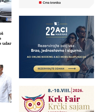
Crna kronika
oš
e
e udar