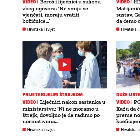
VIDEO |
Beroš i liječnici u sukobu
VIDEO |
HN
zbog ugovora: ‘Ne smiju se
Matijanića
vjenčati, moraju vratiti
sustav. G
božićnice…’
da ćemo o
Hrvatska i svijet
Hrvatska i 
PRIJETE BIJELIM ŠTRAJKOM
DUŽE LIST
VIDEO |
Liječnici nakon sastanka u
VIDEO |
P
ministarstvu: ‘Ni ne moramo u
Kažu da ć
štrajk, dovoljno je da radimo po
prema nor
normativima…’
koeficije
Hrvatska i svijet
Hrvatska i 