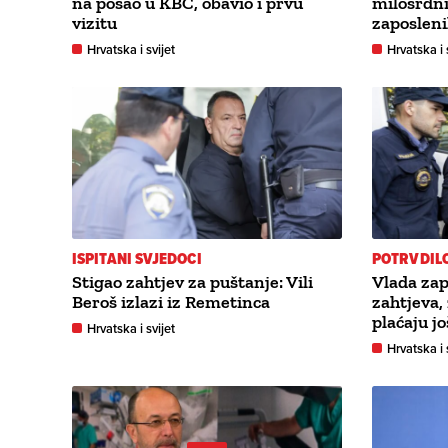
na posao u KBC, obavio i prvu
milosrdnic
vizitu
zaposlen
Hrvatska i svijet
Hrvatska i 
ISPITANI SVJEDOCI
POTRVDIL
Stigao zahtjev za puštanje: Vili
Vlada zap
Beroš izlazi iz Remetinca
zahtjeva,
plaćaju j
Hrvatska i svijet
Hrvatska i 