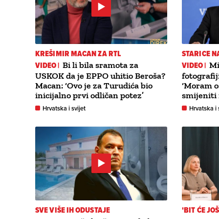
KREŠIMIR MACAN ZA RTL
STARICE N
VIDEO |
Bi li bila sramota za
VIDEO |
Mi
USKOK da je EPPO uhitio Beroša?
fotografij
Macan: ‘Ovo je za Turudića bio
‘Moram ošt
inicijalno prvi odličan potez’
smijeniti
Hrvatska i svijet
Hrvatska i 
SVE VIŠE IH ODUSTAJE
'BIT ĆE JO