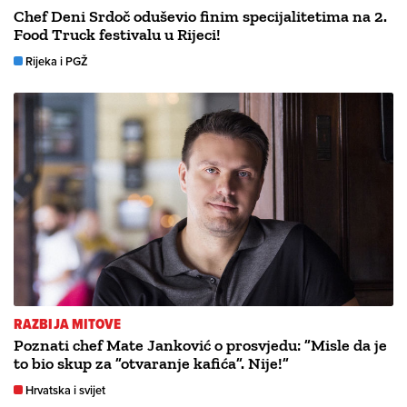
Chef Deni Srdoč oduševio finim specijalitetima na 2.
Food Truck festivalu u Rijeci!
Rijeka i PGŽ
RAZBIJA MITOVE
Poznati chef Mate Janković o prosvjedu: ”Misle da je
to bio skup za ”otvaranje kafića”. Nije!”
Hrvatska i svijet