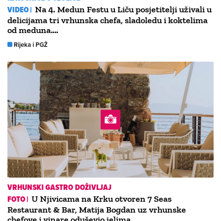
VIDEO |
Na 4. Medun Festu u Liču posjetitelji uživali u
delicijama tri vrhunska chefa, sladoledu i koktelima
od meduna….
Rijeka i PGŽ
VRHUNSKI GASTRO DOŽIVLJAJ
FOTO |
U Njivicama na Krku otvoren 7 Seas
Restaurant & Bar, Matija Bogdan uz vrhunske
chefove i vinare oduševio jelima