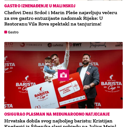
GASTRO IZNENAĐENJE U MALINSKOJ
Chefovi Deni Srdoč i Marin Pleše najavljuju večeru
za sve gastro entuzijaste nadomak Rijeke: U
Restoranu Vila Rova spektakl na tanjurima!
Gastro
OSIGURAO PLASMAN NA MEĐUNARODNO NATJECANJE
Hrvatska dobila svog najboljeg baristu: Kristijan
Knežević iz Šibenika slavi pobjedu na Julius Meinl