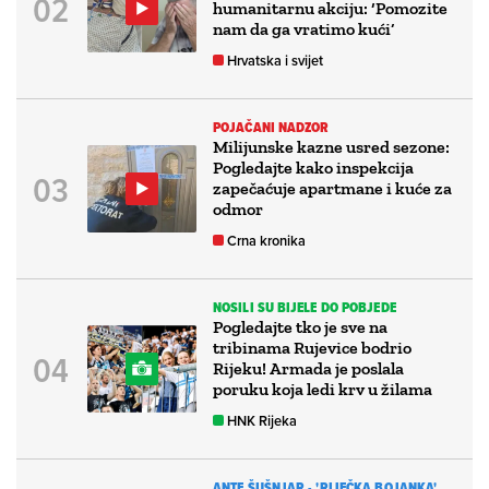
humanitarnu akciju: ‘Pomozite
nam da ga vratimo kući’
Hrvatska i svijet
POJAČANI NADZOR
Milijunske kazne usred sezone:
Pogledajte kako inspekcija
zapečaćuje apartmane i kuće za
odmor
Crna kronika
NOSILI SU BIJELE DO POBJEDE
Pogledajte tko je sve na
tribinama Rujevice bodrio
Rijeku! Armada je poslala
poruku koja ledi krv u žilama
HNK Rijeka
ANTE ŠUŠNJAR - 'RIJEČKA BOJANKA'