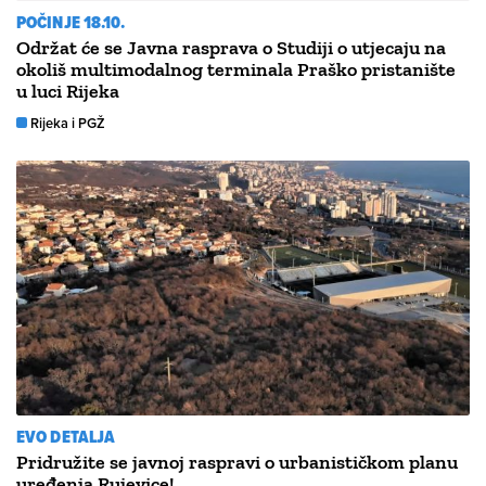
POČINJE 18.10.
Održat će se Javna rasprava o Studiji o utjecaju na
okoliš multimodalnog terminala Praško pristanište
u luci Rijeka
Rijeka i PGŽ
EVO DETALJA
Pridružite se javnoj raspravi o urbanističkom planu
uređenja Rujevice!