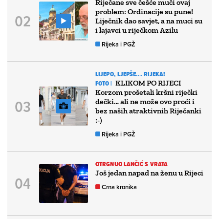
Riječane sve češće muči ovaj
problem: Ordinacije su pune!
Liječnik dao savjet, a na muci su
i lajavci u riječkom Azilu
Rijeka i PGŽ
LIJEPO, LJEPŠE... RIJEKA!
KLIKOM PO RIJECI
FOTO |
Korzom prošetali kršni riječki
dečki… ali ne može ovo proći i
bez naših atraktivnih Riječanki
:-)
Rijeka i PGŽ
OTRGNUO LANČIĆ S VRATA
Još jedan napad na ženu u Rijeci
Crna kronika