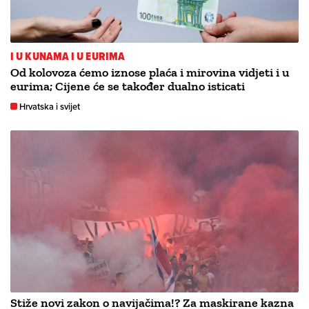
I U KUNAMA I U EURIMA
Od kolovoza ćemo iznose plaća i mirovina vidjeti i u
eurima; Cijene će se također dualno isticati
Hrvatska i svijet
Stiže novi zakon o navijačima!? Za maskirane kazna