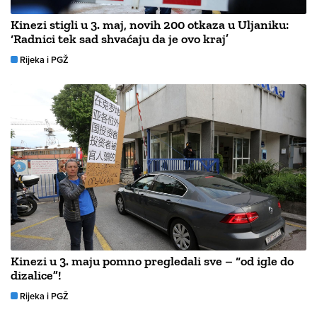
Kinezi stigli u 3. maj, novih 200 otkaza u Uljaniku:
‘Radnici tek sad shvaćaju da je ovo kraj’
Rijeka i PGŽ
Kinezi u 3. maju pomno pregledali sve – “od igle do
dizalice”!
Rijeka i PGŽ