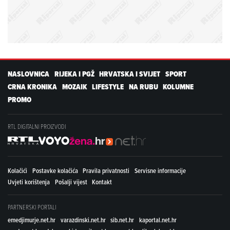
NASLOVNICA
RIJEKA I PGŽ
HRVATSKA I SVIJET
SPORT
CRNA KRONIKA
MOZAIK
LIFESTYLE
NA RUBU
KOLUMNE
PROMO
RTL DIGITALNI PROIZVODI
Kolačići
Postavke kolačića
Pravila privatnosti
Servisne informacije
Uvjeti korištenja
Pošalji vijest
Kontakt
PARTNERSKI PORTALI
emedjimurje.net.hr
varazdinski.net.hr
sib.net.hr
kaportal.net.hr