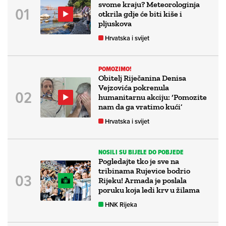
svome kraju? Meteorologinja
otkrila gdje će biti kiše i
pljuskova
Hrvatska i svijet
POMOZIMO!
Obitelj Riječanina Denisa
Vejzovića pokrenula
humanitarnu akciju: ‘Pomozite
nam da ga vratimo kući’
Hrvatska i svijet
NOSILI SU BIJELE DO POBJEDE
Pogledajte tko je sve na
tribinama Rujevice bodrio
Rijeku! Armada je poslala
poruku koja ledi krv u žilama
HNK Rijeka