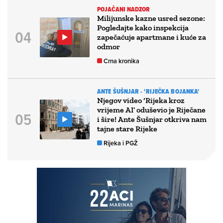
POJAČANI NADZOR
Milijunske kazne usred sezone:
Pogledajte kako inspekcija
zapečaćuje apartmane i kuće za
odmor
Crna kronika
ANTE ŠUŠNJAR - 'RIJEČKA BOJANKA'
Njegov video ‘Rijeka kroz
vrijeme AI’ oduševio je Riječane
i šire! Ante Šušnjar otkriva nam
tajne stare Rijeke
Rijeka i PGŽ