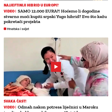
NAJJEFTINIJI HIBRID U EUROPI?
VIDEO |
SAMO 12.000 EURA?! Hoćemo li dogodine
stvarno moći kupiti srpski Yugo hibrid? Evo što kažu
pokretači projekta
Hrvatska i svijet
SVAKA ČAST!
VIDEO |
Odmah nakon potresa liječnici u Maroku