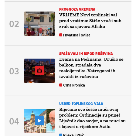
PROGNOZA VREMENA
VRIJEME Novi toplinski val
pred vratima: Stiže vruć i suh
zrak sa sjevera Afrike
Hrvatska i svijet
SPAŠAVALI IH ISPOD RUŠEVINA
Drama na Pećinama: Urušio se
balkon, stradala dva
maloljetnika. Vatrogasci ih
izvukli iz ruševina
Crna kronika
USRED TOPLINSKOG VALA
Riječane sve češće muči ovaj
problem: Ordinacije su pune!
Liječnik dao savjet, a na muci su
i lajavci u riječkom Azilu
Rijeka i PGŽ