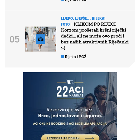
LIJEPO, LJEPŠE... RIJEKA!
KLIKOM PO RIJECI
FOTO |
Korzom prošetali kršni riječki
dečki… ali ne može ovo proći i
bez naših atraktivnih Riječanki
:-)
Rijeka i PGŽ