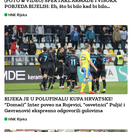
(FOTO & VIDEO) SPEKTAKL ARMADE I VISOKA
POBJEDA BIJELIH: Eh, što bi bilo kad bi bilo…
HNK Rijeka
RIJEKA JE U POLUFINALU KUPA HRVATSKE!
“Domaći” Inter poveo na Rujevici, “osvetnici” Puljić i
Gavranović ekspresno odgovorili golovima
HNK Rijeka