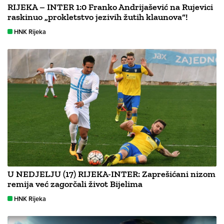
RIJEKA – INTER 1:0 Franko Andrijašević na Rujevici
raskinuo „prokletstvo jezivih žutih klaunova“!
HNK Rijeka
U NEDJELJU (17) RIJEKA-INTER: Zaprešićani nizom
remija već zagorčali život Bijelima
HNK Rijeka