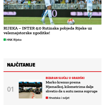
RIJEKA – INTER 4:0 Rutinska pobjeda Rijeke uz
velemajstorske zgoditke!
HNK Rijeka
NAJČITANIJE
BIZARAN SLUČAJ U GRADIŠKI
Marko krenuo prema
Njemačkoj, kilometrima dalje
shvatio da u autu nema supruge
Hrvatska i svijet