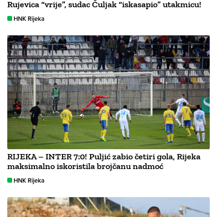
Rujevica “vrije”, sudac Čuljak “iskasapio” utakmicu!
HNK Rijeka
RIJEKA – INTER 7:0! Puljić zabio četiri gola, Rijeka
maksimalno iskoristila brojčanu nadmoć
HNK Rijeka