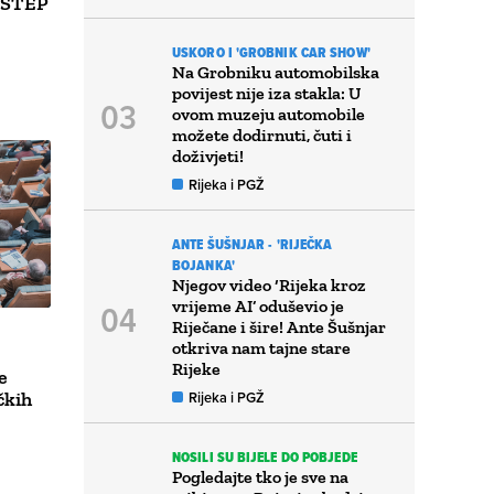
i STEP
USKORO I 'GROBNIK CAR SHOW'
Na Grobniku automobilska
povijest nije iza stakla: U
ovom muzeju automobile
možete dodirnuti, čuti i
doživjeti!
Rijeka i PGŽ
ANTE ŠUŠNJAR - 'RIJEČKA
BOJANKA'
Njegov video ‘Rijeka kroz
vrijeme AI’ oduševio je
Riječane i šire! Ante Šušnjar
otkriva nam tajne stare
Rijeke
e
čkih
Rijeka i PGŽ
NOSILI SU BIJELE DO POBJEDE
Pogledajte tko je sve na