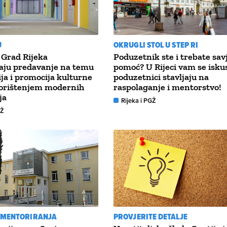
U
OKRUGLI STOL U STEP RI
 Grad Rijeka
Poduzetnik ste i trebate savje
aju predavanje na temu
pomoć? U Rijeci vam se isku
ija i promocija kulturne
poduzetnici stavljaju na
korištenjem modernih
raspolaganje i mentorstvo!
ja
Rijeka i PGŽ
GŽ
MENTORIRANJA
PROVJERITE DETALJE