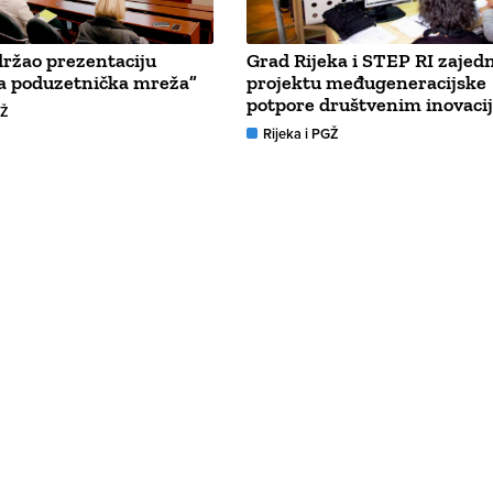
držao prezentaciju
Grad Rijeka i STEP RI zajedn
a poduzetnička mreža”
projektu međugeneracijske
potpore društvenim inovac
GŽ
Rijeka i PGŽ