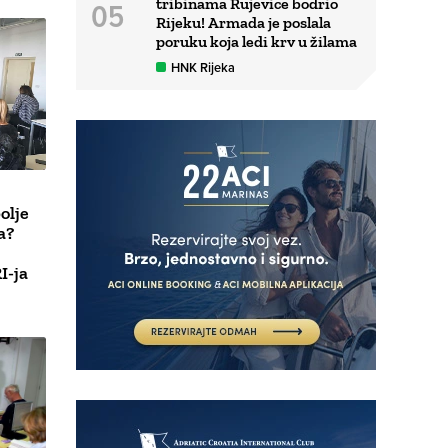
tribinama Rujevice bodrio
Rijeku! Armada je poslala
poruku koja ledi krv u žilama
HNK Rijeka
olje
a?
I-ja