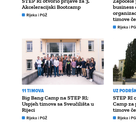
STEP RI otvorio prijave za 3.
Započele 
Akceleracijski Bootcamp
business
organizac
Rijeka i PGŽ
timove če
Rijeka i P
11 TIMOVA
UZ PODRŠK
Big Bang Camp na STEP RI;
STEP RI o
Uspjeh timova sa Sveučilišta u
Camp za 
Rijeci
timove če
Rijeka i PGŽ
Rijeka i P