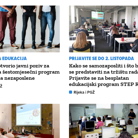
A EDUKACIJA
PRIJAVITE SE DO 2. LISTOPADA
tvorio javni poziv za
Kako se samozaposliti i što b
a šestomjesečni program
se predstaviti na tržištu rad
za nezaposlene
Prijavite se na besplatan
edukacijski program STEP R
GŽ
Rijeka i PGŽ