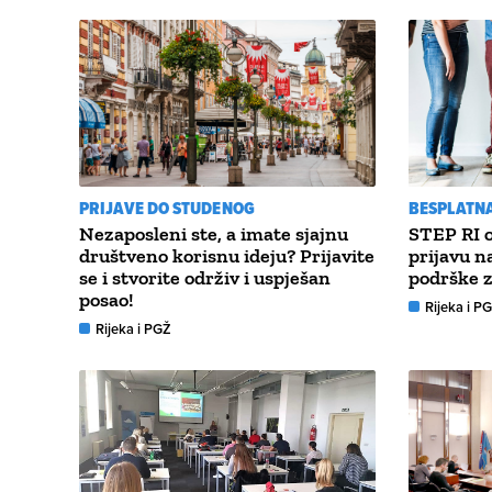
PRIJAVE DO STUDENOG
BESPLATN
Nezaposleni ste, a imate sjajnu
STEP RI o
društveno korisnu ideju? Prijavite
prijavu n
se i stvorite održiv i uspješan
podrške 
posao!
Rijeka i P
Rijeka i PGŽ