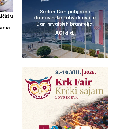
ički u
ijama