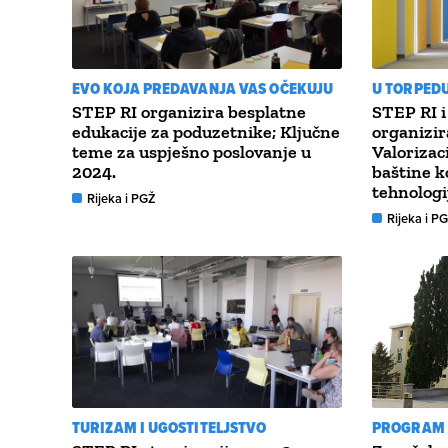
EVO KOJA PREDAVANJA VAS OČEKUJU
U TORPED
STEP RI organizira besplatne
STEP RI i
edukacije za poduzetnike; Ključne
organizir
teme za uspješno poslovanje u
Valorizac
2024.
baštine 
tehnologi
Rijeka i PGŽ
Rijeka i P
TURIZAM I UGOSTITELJSTVO
PROGRAM 