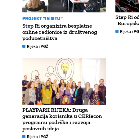
Step Ri o
PROJEKT "IN SITU"
“Europsk
Step Ri organizira besplatne
online radionice iz društvenog
Rijeka i P
poduzetništva
Rijeka i PGŽ
PLAYPARK RIJEKA: Druga
generacija korisnika u CERIecon
programu podrške i razvoja
poslovnih ideja
Rijeka i PGŽ