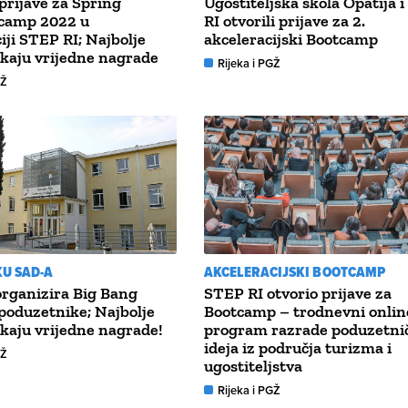
prijave za Spring
Ugostiteljska škola Opatija 
 camp 2022 u
RI otvorili prijave za 2.
iji STEP RI; Najbolje
akceleracijski Bootcamp
kaju vrijedne nagrade
Rijeka i PGŽ
GŽ
U SAD-A
AKCELERACIJSKI BOOTCAMP
rganizira Big Bang
STEP RI otvorio prijave za
poduzetnike; Najbolje
Bootcamp – trodnevni onlin
kaju vrijedne nagrade!
program razrade poduzetni
ideja iz područja turizma i
GŽ
ugostiteljstva
Rijeka i PGŽ