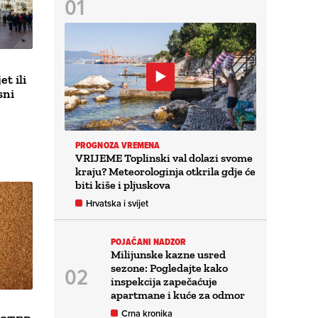
t ili
sni
PROGNOZA VREMENA
VRIJEME Toplinski val dolazi svome
kraju? Meteorologinja otkrila gdje će
biti kiše i pljuskova
Hrvatska i svijet
POJAČANI NADZOR
Milijunske kazne usred
sezone: Pogledajte kako
inspekcija zapečaćuje
apartmane i kuće za odmor
Crna kronika