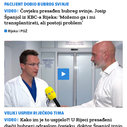
PACIJENT DOBIO BUBREG SVINJE
VIDEO |
Čovjeku presađen bubreg svinje. Josip
Španjol iz KBC-a Rijeka: ‘Možemo ga i mi
transplantirati, ali postoji problem’
Rijeka i PGŽ
VELIKI USPJEH RIJEČKOG TIMA
VIDEO |
Kako im je to uspjelo?! U Rijeci presađeni
dječji bubrezi odraslom čovjeku, doktor Španjol iznio