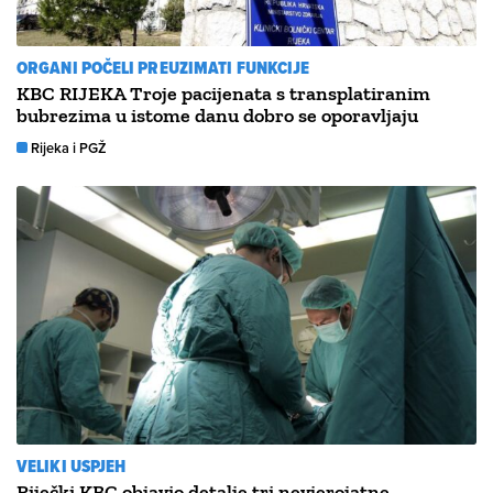
ORGANI POČELI PREUZIMATI FUNKCIJE
KBC RIJEKA Troje pacijenata s transplatiranim
bubrezima u istome danu dobro se oporavljaju
Rijeka i PGŽ
VELIKI USPJEH
Riječki KBC objavio detalje tri nevjerojatne