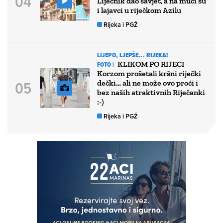
Liječnik dao savjet, a na muci su
i lajavci u riječkom Azilu
Rijeka i PGŽ
LIJEPO, LJEPŠE... RIJEKA!
KLIKOM PO RIJECI
FOTO |
Korzom prošetali kršni riječki
dečki… ali ne može ovo proći i
bez naših atraktivnih Riječanki
:-)
Rijeka i PGŽ