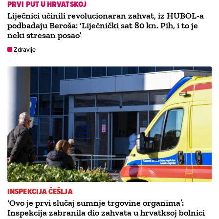
PRVI PUT U HRVATSKOJ
Liječnici učinili revolucionaran zahvat, iz HUBOL-a
podbadaju Beroša: ‘Liječnički sat 80 kn. Pih, i to je
neki stresan posao’
Zdravlje
INSPEKCIJA ČEŠLJA
‘Ovo je prvi slučaj sumnje trgovine organima’:
Inspekcija zabranila dio zahvata u hrvatksoj bolnici