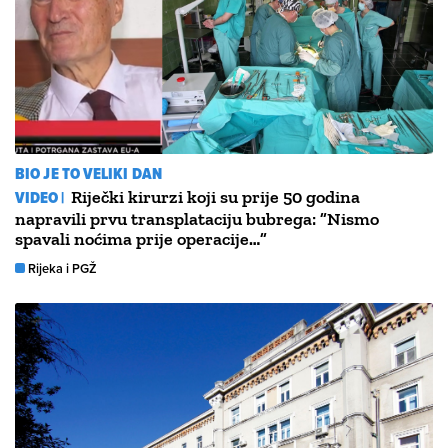
BIO JE TO VELIKI DAN
VIDEO |
Riječki kirurzi koji su prije 50 godina
napravili prvu transplataciju bubrega: ”Nismo
spavali noćima prije operacije…”
Rijeka i PGŽ