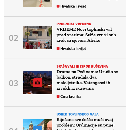
Hrvatska i svijet
PROGNOZA VREMENA
VRIJEME Novi toplinski val
pred vratima: Stiže vruć i suh
zrak sa sjevera Afrike
Hrvatska i svijet
SPAŠAVALI IH ISPOD RUŠEVINA
Drama na Pećinama: Urušio se
balkon, stradala dva
maloljetnika. Vatrogasci ih
izvukli iz ruševina
Crna kronika
USRED TOPLINSKOG VALA
Riječane sve češće muči ovaj
problem: Ordinacije su pune!