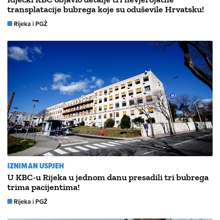
transplatacije bubrega koje su oduševile Hrvatsku!
Rijeka i PGŽ
IZNIMAN USPJEH
U KBC-u Rijeka u jednom danu presadili tri bubrega
trima pacijentima!
Rijeka i PGŽ