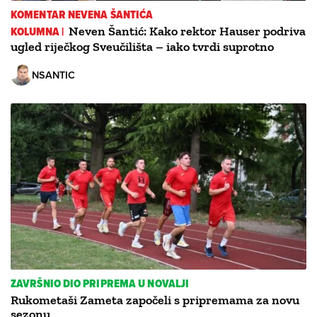
KOMENTAR NEVENA ŠANTIĆA
KOLUMNA |
Neven Šantić: Kako rektor Hauser podriva
ugled riječkog Sveučilišta – iako tvrdi suprotno
NSANTIC
ZAVRŠNIO DIO PRIPREMA U NOVALJI
Rukometaši Zameta započeli s pripremama za novu
sezonu