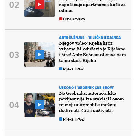
zapečaćuje apartmane i kuće za
odmor
Crna kronika
ANTE ŠUŠNJAR - 'RIJEČKA BOJANKA'
Njegov video ‘Rijeka kroz
vrijeme AI’ oduševio je Riječane
i šire! Ante Šušnjar otkriva nam
tajne stare Rijeke
Rijeka i PGŽ
USKORO I 'GROBNIK CAR SHOW'
Na Grobniku automobilska
povijest nije iza stakla: U ovom
muzeju automobile možete
dodirnuti, čuti i doživjeti!
Rijeka i PGŽ