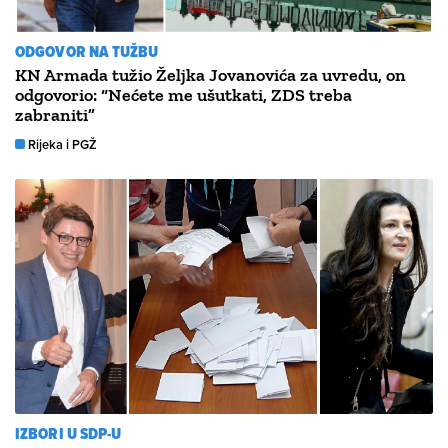
ODGOVOR NA TUŽBU
KN Armada tužio Željka Jovanovića za uvredu, on
odgovorio: “Nećete me ušutkati, ZDS treba
zabraniti”
Rijeka i PGŽ
IZBORI U SDP-U