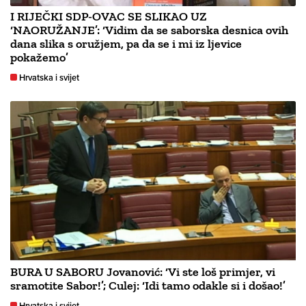
I RIJEČKI SDP-OVAC SE SLIKAO UZ
‘NAORUŽANJE’: ‘Vidim da se saborska desnica ovih
dana slika s oružjem, pa da se i mi iz ljevice
pokažemo’
Hrvatska i svijet
BURA U SABORU Jovanović: ‘Vi ste loš primjer, vi
sramotite Sabor!’; Culej: ‘Idi tamo odakle si i došao!’
Hrvatska i svijet