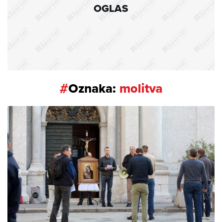
OGLAS
#
Oznaka:
molitva