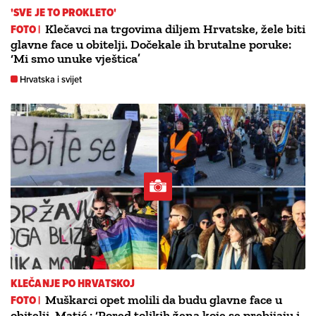
'SVE JE TO PROKLETO'
FOTO |
Klečavci na trgovima diljem Hrvatske, žele biti
glavne face u obitelji. Dočekale ih brutalne poruke:
‘Mi smo unuke vještica’
Hrvatska i svijet
KLEČANJE PO HRVATSKOJ
FOTO |
Muškarci opet molili da budu glavne face u
obitelji, Matić : ‘Pored tolikih žena koje se prebijaju i