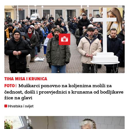
TIHA MISA I KRUNICA
FOTO |
Muškarci ponovno na koljenima molili za
čednost, došli i prosvjednici s krunama od bodljikave
žice na glavi
Hrvatska i svijet