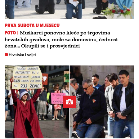
PRVA SUBOTA U MJESECU
FOTO |
Muškarci ponovno kleče po trgovima
hrvatskih gradova, mole za domovinu, čednost
žena… Okupili se i prosvjednici
Hrvatska i svijet