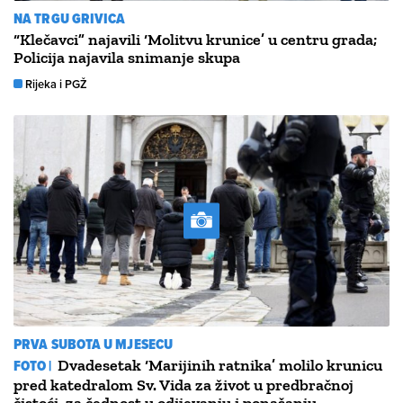
NA TRGU GRIVICA
“Klečavci” najavili ‘Molitvu krunice’ u centru grada;
Policija najavila snimanje skupa
Rijeka i PGŽ
PRVA SUBOTA U MJESECU
FOTO |
Dvadesetak ‘Marijinih ratnika’ molilo krunicu
pred katedralom Sv. Vida za život u predbračnoj