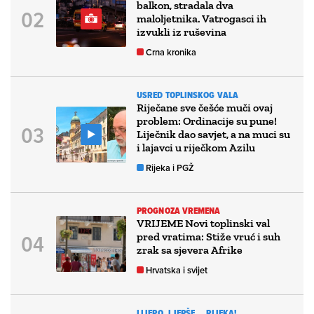
balkon, stradala dva
maloljetnika. Vatrogasci ih
izvukli iz ruševina
Crna kronika
USRED TOPLINSKOG VALA
Riječane sve češće muči ovaj
problem: Ordinacije su pune!
Liječnik dao savjet, a na muci su
i lajavci u riječkom Azilu
Rijeka i PGŽ
PROGNOZA VREMENA
VRIJEME Novi toplinski val
pred vratima: Stiže vruć i suh
zrak sa sjevera Afrike
Hrvatska i svijet
LIJEPO, LJEPŠE... RIJEKA!