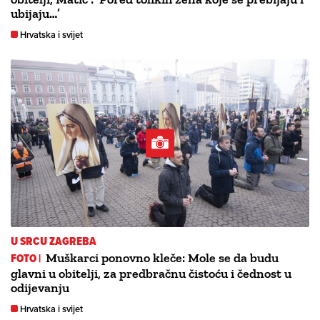
ubijaju…’
Hrvatska i svijet
U SRCU ZAGREBA
FOTO |
Muškarci ponovno kleče: Mole se da budu
glavni u obitelji, za predbračnu čistoću i čednost u
odijevanju
Hrvatska i svijet