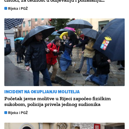
čistoći, za čednost u odijevanju i ponašanju…
Rijeka i PGŽ
INCIDENT NA OKUPLJANJU MOLITELJA
Početak javne molitve u Rijeci započeo fizičkim
sukobom, policija privela jednog sudionika
Rijeka i PGŽ