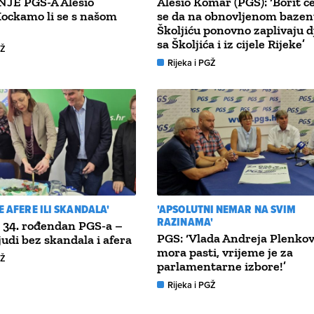
JE PGS-A Alesio
Alesio Komar (PGS): ‘Borit 
ockamo li se s našom
se da na obnovljenom bazen
Školjiću ponovno zaplivaju d
sa Školjića i iz cijele Rijeke’
GŽ
Rijeka i PGŽ
E AFERE ILI SKANDALA'
'APSOLUTNI NEMAR NA SVIM
RAZINAMA'
 34. rođendan PGS-a –
PGS: ‘Vlada Andreja Plenkov
judi bez skandala i afera
mora pasti, vrijeme je za
GŽ
parlamentarne izbore!’
Rijeka i PGŽ