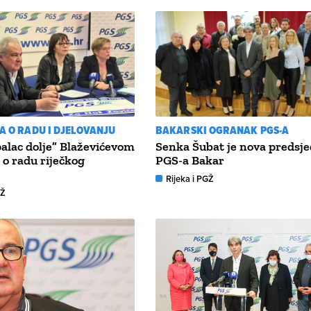
JA O RADU I DJELOVANJU
BAKARSKI OGRANAK PGS-A
alac dolje” Blaževićevom
Senka Šubat je nova predsje
u o radu riječkog
PGS-a Bakar
Rijeka i PGŽ
GŽ