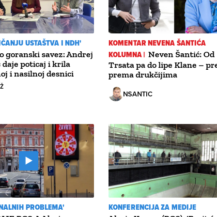
LIČANJU USTAŠTVA I NDH'
KOMENTAR NEVENA ŠANTIĆA
 goranski savez: Andrej
KOLUMNA |
Neven Šantić: Od
daje poticaj i krila
Trsata pa do lipe Klane – pr
j i nasilnoj desnici
prema drukčijima
GŽ
NSANTIC
NALNIH PROBLEMA'
KONFERENCIJA ZA MEDIJE