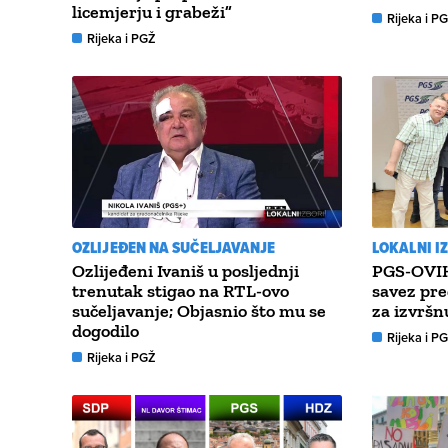
licemjerju i grabeži”
Rijeka i P
Rijeka i PGŽ
OZLIJEĐEN NA SUČELJAVANJE
LOKALNI I
Ozlijeđeni Ivaniš u posljednji
PGS-OVIH
trenutak stigao na RTL-ovo
savez pre
sučeljavanje; Objasnio što mu se
za izvršn
dogodilo
Rijeka i P
Rijeka i PGŽ