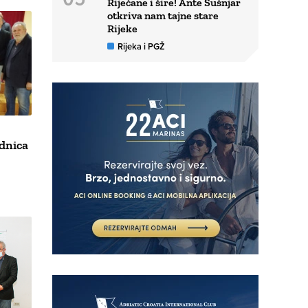
Riječane i šire! Ante Šušnjar
otkriva nam tajne stare
Rijeke
Rijeka i PGŽ
dnica