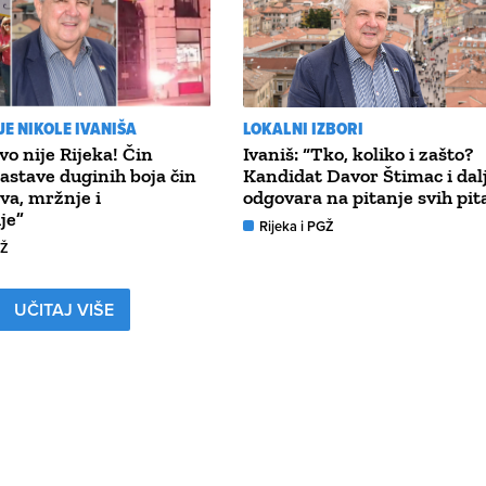
E NIKOLE IVANIŠA
LOKALNI IZBORI
vo nije Rijeka! Čin
Ivaniš: “Tko, koliko i zašto?
zastave duginih boja čin
Kandidat Davor Štimac i dal
tva, mržnje i
odgovara na pitanje svih pit
je”
Rijeka i PGŽ
GŽ
UČITAJ VIŠE