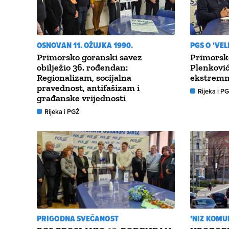
OSNOVAN 11. OŽUJKA 1990.
PGS O 'VE
Primorsko goranski savez
Primorsko
obilježio 36. rođendan:
Plenković 
Regionalizam, socijalna
ekstremno
pravednost, antifašizam i
Rijeka i P
građanske vrijednosti
Rijeka i PGŽ
PRIGODNA SVEČANOST
'NIZ KOMU