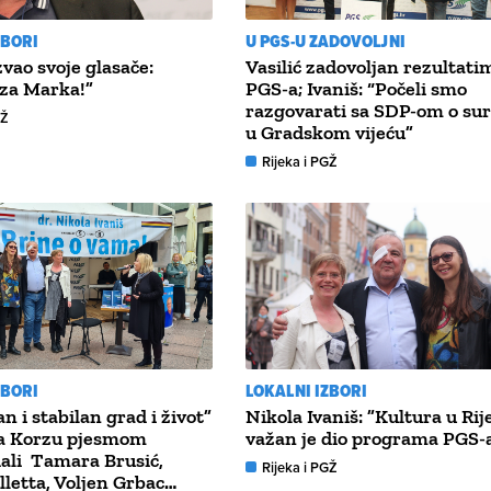
ZBORI
U PGS-U ZADOVOLJNI
zvao svoje glasače:
Vasilić zadovoljan rezultati
 za Marka!”
PGS-a; Ivaniš: “Počeli smo
razgovarati sa SDP-om o sur
GŽ
u Gradskom vijeću”
Rijeka i PGŽ
ZBORI
LOKALNI IZBORI
n i stabilan grad i život”
Nikola Ivaniš: ”Kultura u Rij
na Korzu pjesmom
važan je dio programa PGS-a
ali Tamara Brusić,
Rijeka i PGŽ
lletta, Voljen Grbac…