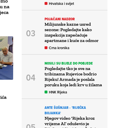
ćemo
Hrvatska i svijet
u na
jeca
POJAČANI NADZOR
Milijunske kazne usred
sezone: Pogledajte kako
inspekcija zapečaćuje
apartmane i kuće za odmor
Crna kronika
NOSILI SU BIJELE DO POBJEDE
Pogledajte tko je sve na
tribinama Rujevice bodrio
Rijeku! Armada je poslala
poruku koja ledi krv u žilama
HNK Rijeka
ića
ANTE ŠUŠNJAR - 'RIJEČKA
BOJANKA'
Njegov video ‘Rijeka kroz
vrijeme AI’ oduševio je