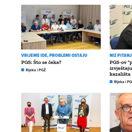
VRIJEME IDE, PROBLEMI OSTAJU
NIZ PITAN
PGS: Što se čeka?
PGS-ov “p
izvještaj
Rijeka i PGŽ
kazališta
Rijeka i P