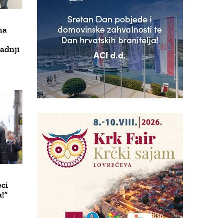
ma
adnji
eci
!”