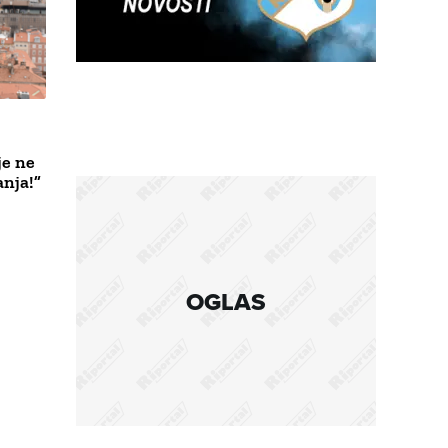
je ne
anja!”
OGLAS