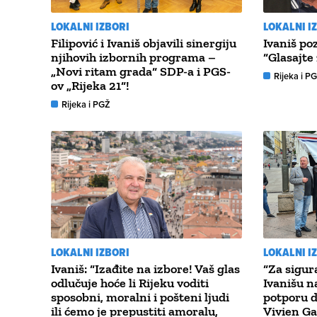
LOKALNI IZBORI
LOKALNI I
Filipović i Ivaniš objavili sinergiju
Ivaniš po
njihovih izbornih programa –
“Glasajte
„Novi ritam grada“ SDP-a i PGS-
Rijeka i P
ov „Rijeka 21“!
Rijeka i PGŽ
LOKALNI IZBORI
LOKALNI I
Ivaniš: “Izađite na izbore! Vaš glas
“Za sigura
odlučuje hoće li Rijeku voditi
Ivanišu 
sposobni, moralni i pošteni ljudi
potporu d
ili ćemo je prepustiti amoralu,
Vivien Ga