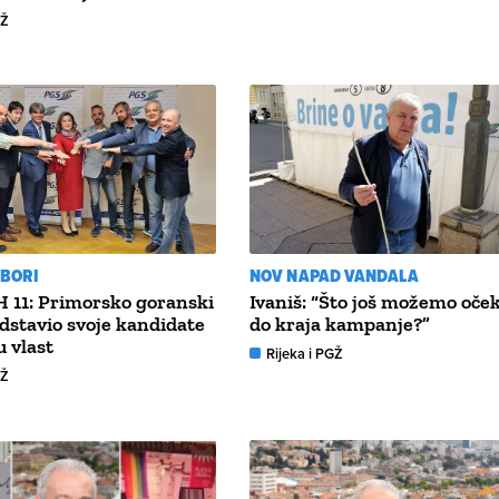
GŽ
ZBORI
NOV NAPAD VANDALA
 11: Primorsko goranski
Ivaniš: “Što još možemo oček
dstavio svoje kandidate
do kraja kampanje?”
u vlast
Rijeka i PGŽ
GŽ