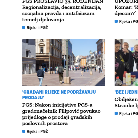
PGS PROSLAVIO 35. ROĐENDAN
UPOZORN
Regionalizacija, decentralizacija,
Komar: ‘K
socijalna pravda i antifašizam
djecom?’
temelj djelovanja
Rijeka i P
Rijeka i PGŽ
'GRAĐANI RIJEKE NE PODRŽAVAJU
'BEZ IJEDN
PRODAJU'
Obilježen
PGS: Nakon inicijative PGS-a
Stranke l
gradonačelnik Filipović povukao
Rijeka i P
prijedloge o prodaji gradskih
poslovnih prostora
Rijeka i PGŽ