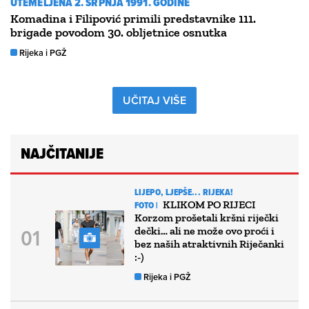
UTEMELJENA 2. SRPNJA 1991. GODINE
Komadina i Filipović primili predstavnike 111.
brigade povodom 30. obljetnice osnutka
Rijeka i PGŽ
UČITAJ VIŠE
NAJČITANIJE
LIJEPO, LJEPŠE... RIJEKA!
KLIKOM PO RIJECI
FOTO |
Korzom prošetali kršni riječki
dečki… ali ne može ovo proći i
bez naših atraktivnih Riječanki
:-)
Rijeka i PGŽ