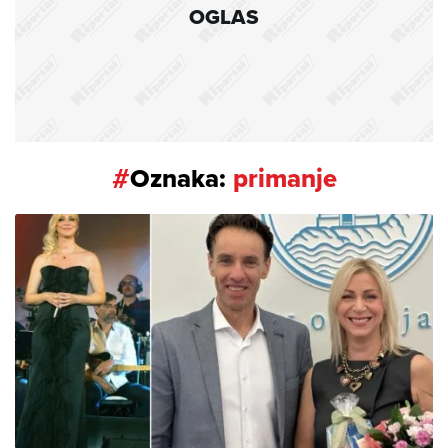
OGLAS
#
Oznaka:
primanje