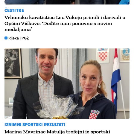
ČESTITKE
Vrhunsku karatisticu Leu Vukoju primili i darivali u
Općini Viškovo: ‘Dođite nam ponovno s novim
medaljama’
Rijeka i PGŽ
IZNIMNI SPORTSKI REZULTATI
Marina Mavrinac Matulja trofejni je sportski