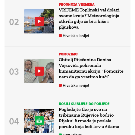
PROGNOZA VREMENA
VRIJEME Toplinski val dolazi
svome kraju? Meteorologinja
otkrila gdje će biti kiše i
pljuskova
Hrvatska i svijet
POMOZIMO!
Obitelj Riječanina Denisa
Vejzovića pokrenula
humanitarnu akciju: ‘Pomozite
nam da ga vratimo kući’
Hrvatska i svijet
NOSILI SU BIJELE DO POBJEDE
Pogledajte tko je sve na
tribinama Rujevice bodrio
Rijeku! Armada je poslala
poruku koja ledi krv u žilama