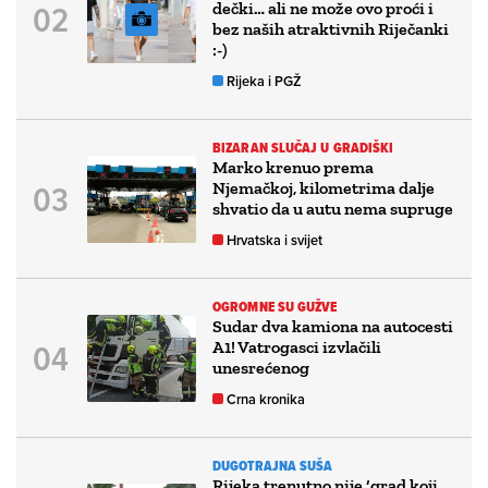
dečki… ali ne može ovo proći i
bez naših atraktivnih Riječanki
:-)
Rijeka i PGŽ
BIZARAN SLUČAJ U GRADIŠKI
Marko krenuo prema
Njemačkoj, kilometrima dalje
shvatio da u autu nema supruge
Hrvatska i svijet
OGROMNE SU GUŽVE
Sudar dva kamiona na autocesti
A1! Vatrogasci izvlačili
unesrećenog
Crna kronika
DUGOTRAJNA SUŠA
Rijeka trenutno nije ‘grad koji