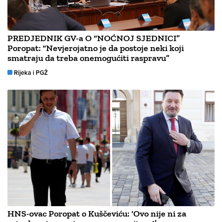
PREDJEDNIK GV-a O “NOĆNOJ SJEDNICI”
Poropat: “Nevjerojatno je da postoje neki koji
smatraju da treba onemogućiti raspravu”
Rijeka i PGŽ
HNS-ovac Poropat o Kuščeviću: ‘Ovo nije ni za