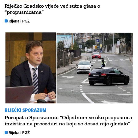
Riječko Gradsko vijeće već sutra glasa o
“propusnicama”
Rijeka i PGŽ
RIJEČKI SPORAZUM
Poropat o Sporazumu: “Odjednom se oko propusnica
inzistira na proceduri na koju se dosad nije gledalo”
Rijeka i PGŽ