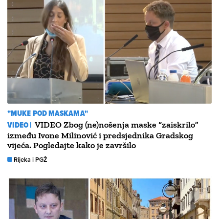
"MUKE POD MASKAMA"
VIDEO |
VIDEO Zbog (ne)nošenja maske “zaiskrilo”
između Ivone Milinović i predsjednika Gradskog
vijeća. Pogledajte kako je završilo
Rijeka i PGŽ