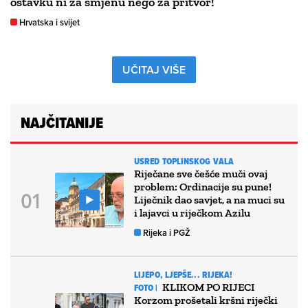
ostavku ni za smjenu nego za pritvor!’
Hrvatska i svijet
UČITAJ VIŠE
NAJČITANIJE
USRED TOPLINSKOG VALA
Riječane sve češće muči ovaj
problem: Ordinacije su pune!
Liječnik dao savjet, a na muci su
i lajavci u riječkom Azilu
Rijeka i PGŽ
LIJEPO, LJEPŠE... RIJEKA!
KLIKOM PO RIJECI
FOTO |
Korzom prošetali kršni riječki