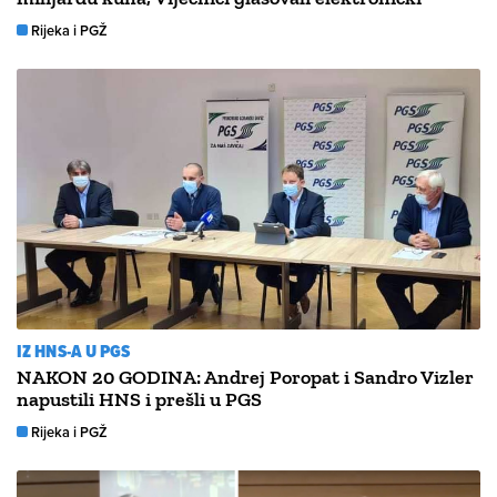
Rijeka i PGŽ
IZ HNS-A U PGS
NAKON 20 GODINA: Andrej Poropat i Sandro Vizler
napustili HNS i prešli u PGS
Rijeka i PGŽ