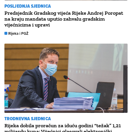
POSLJEDNJA SJEDNICA
Predsjednik Gradskog vijeća Rijeke Andrej Poropat
na kraju mandata uputio zahvalu gradskim
vijećnicima i upravi
Rijeka i PGŽ
TRODNEVNA SJEDNICA
Rijeka dobila proračun za iduću godini “težak” 1,21
milijardu kuna; Vijećnici glasovali elektronički