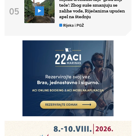
teče’: Zbog suše smanjuju se
zalihe vode, Riječanima upućen
apel na štednju
Rijeka i PGŽ